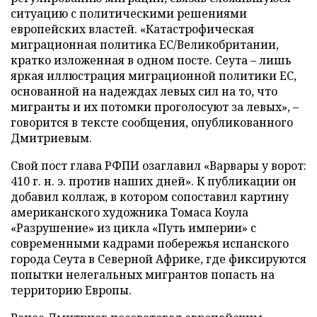
ситуацию с политическими решениями
европейских властей. «Катастрофическая
миграционная политика ЕС/Великобритании,
кратко изложенная в одном посте. Сеута – лишь
яркая иллюстрация миграционной политики ЕС,
основанной на надеждах левых сил на то, что
мигранты и их потомки проголосуют за левых», –
говорится в тексте сообщения, опубликованного
Дмитриевым.
Свой пост глава РФПИ озаглавил «Варвары у ворот:
410 г. н. э. против наших дней». К публикации он
добавил коллаж, в котором сопоставил картину
американского художника Томаса Коула
«Разрушение» из цикла «Путь империи» с
современными кадрами побережья испанского
города Сеута в Северной Африке, где фиксируются
попытки нелегальных мигрантов попасть на
территорию Европы.