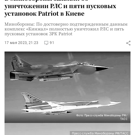
уничтожении РЛС и пяти пусковых
установок Patriot в Киеве
Минобороны: По достоверно подтвержденным данным
комплекс «Кинжал» полностью уничтожил РЛС и пять
пусковых установок ЗРК Patriot
17 мая 2023, 21:23
91
Фото: Пресс-служба Минобороны РФ/
ТАСС
Гиперзвуковая ракета «Кинжал» уничтожила во