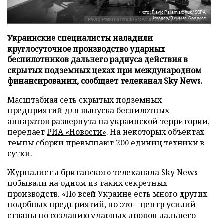
Фото: Pavlo Palamarchuk/SOPA
Images/Reuters Connect
Украинские специалисты наладили
круглосуточное производство ударных
беспилотников дальнего радиуса действия в
скрытых подземных цехах при международном
финансировании, сообщает телеканал Sky News.
Масштабная сеть скрытых подземных
предприятий для выпуска беспилотных
аппаратов развернута на украинской территории,
передает
РИА «Новости»
. На некоторых объектах
темпы сборки превышают 200 единиц техники в
сутки.
Журналисты британского телеканала Sky News
побывали на одном из таких секретных
производств. «По всей Украине есть много других
подобных предприятий, но это – центр усилий
страны по созданию ударных дронов дальнего