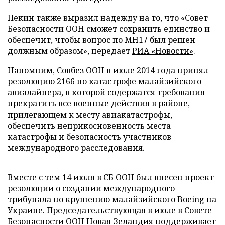
Пекин также выразил надежду на то, что «Совет
Безопасности ООН сможет сохранить единство и
обеспечит, чтобы вопрос по MH17 был решен
должным образом», передает
РИА «Новости»
.
Напомним, Совбез ООН в июле 2014 года
принял
резолюцию
2166 по катастрофе малайзийского
авиалайнера, в которой содержатся требования
прекратить все военные действия в районе,
прилегающем к месту авиакатастрофы,
обеспечить неприкосновенность места
катастрофы и безопасность участников
международного расследования.
Вместе с тем 14 июля в СБ ООН
был внесен
проект
резолюции о создании международного
трибунала по крушению малайзийского Boeing на
Украине. Председательствующая в июле в Совете
Безопасности ООН Новая Зеландия поддерживает