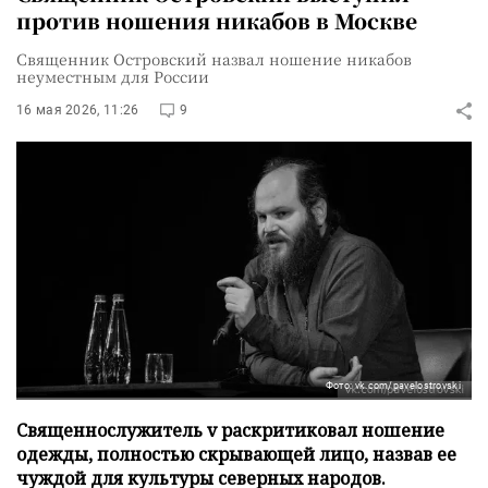
против ношения никабов в Москве
Священник Островский назвал ношение никабов
неуместным для России
16 мая 2026, 11:26
9
Фото: vk.com/pavelostrovski
Cвященнослужитель v раскритиковал ношение
одежды, полностью скрывающей лицо, назвав ее
чуждой для культуры северных народов.