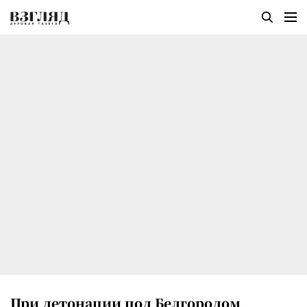
При детонации под Белгородом