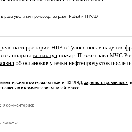
преле на территории НПЗ в Туапсе после падения ф
ого аппарата
вспыхнул
пожар. Позже глава МЧС Ро
заявил
об остановке утечки нефтепродуктов после по
омментировать материалы газеты ВЗГЛЯД,
зарегистрировавшись
на
отношению к комментариям читайте
здесь
.
:
0
комментариев