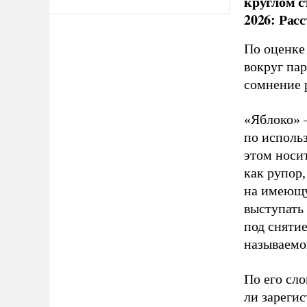
круглом с
2026: Рас
По оценке
вокруг па
сомнение 
«Яблоко» 
по исполь
этом носи
как рупор
на имеющу
выступать
под снятие
называемо
По его сло
ли зареги