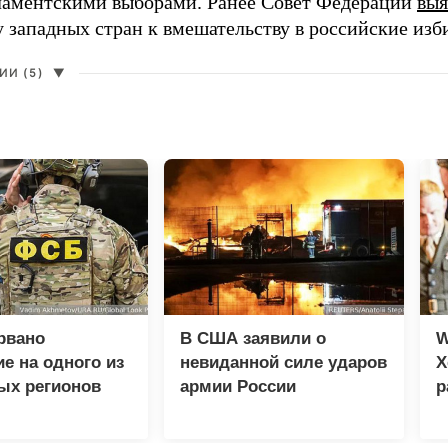
ламентскими выборами. Ранее Совет Федерации
выя
у западных стран к вмешательству в российские изб
И (5)
▼
рвано
В США заявили о
W
е на одного из
невиданной силе ударов
Х
ых регионов
армии России
р