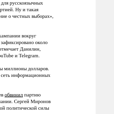
а для русскоязычных
ртией. Ну и такая
ние о честных выборах»,
кампании вокруг
о зафиксировано около
 отмечает Данилин,
ouTube и Telegram.
ны миллионы долларов.
ю сеть информационных
ев
обвинил
партию
пании. Сергей Миронов
той политической силы