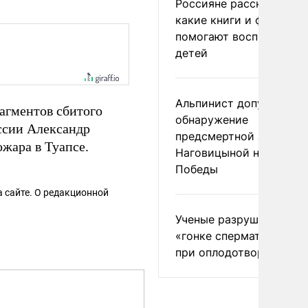
Россияне рассказали,
какие книги и фильмы
помогают воспитывать
детей
Альпинист допустил
рагментов сбитого
обнаружение
ссии Александр
предсмертной записки
жара в Туапсе.
Наговицыной на пике
Победы
 сайте. О редакционной
Ученые разрушили миф
«гонке сперматозоидов
при оплодотворении