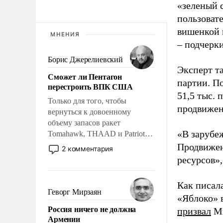
«зеленый 
пользовате
вишенкой 
МНЕНИЯ
– подчерк
Борис Джерелиевский
Эксперт т
Сможет ли Пентагон
партии. П
перестроить ВПК США
51,5 тыс.
Только для того, чтобы
продвижени
вернуться к довоенному
объему запасов ракет
«В зарубе
Tomahawk, THAAD и Patriot
США потребуется более трех
Продвижен
2 комментария
лет. Даже небольшая война с
ресурсов»,
Ираном опустошила
американские арсеналы.
Как писал
Сложившаяся ситуация
Геворг Мирзаян
«Яблоко» 
означает многолетний период
Россия ничего не должна
призвал
Ми
уязвимости США, например,
Армении
перед Китаем.