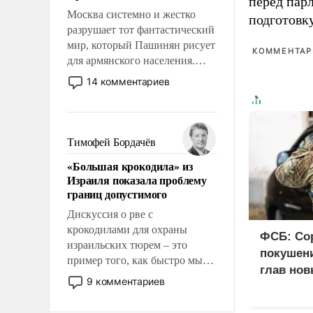
перед пар
Москва системно и жестко
подготовк
разрушает тот фантастический
мир, который Пашинян рисует
КОММЕНТАРИ
для армянского населения.
Мир, где политические
14 комментариев
прожекты будут безусловно
оплачиваться за счет
российских
налогоплательщиков и где
Тимофей Бордачёв
Еревану за свои поступки не
«Большая крокодила» из
нужно отвечать.
Израиля показала проблему
границ допустимого
Дискуссия о рве с
крокодилами для охраны
ФСБ: Со
израильских тюрем – это
покушени
пример того, как быстро мы
глав нов
двигаемся по пути
9 комментариев
революционных изменений.
То, что несколько лет назад