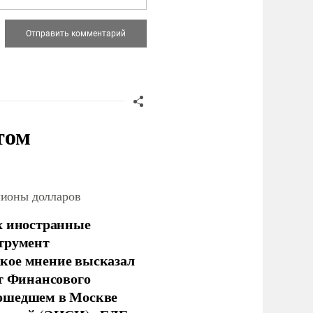
том
лионы долларов
х иностранные
струмент
кое мнение высказал
нт Финансового
рошедшем в Москве