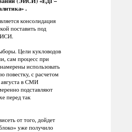
ований (ЭИСИ) «ЕДГ–
алитика» .
является консолидация
кой поставить под
ЭИСИ.
ыборы. Цели кукловодов
и, сам процесс при
 намерены использовать
ю повестку, с расчетом
 августа в СМИ
амеренно подставляют
хе перед так
висеть от того, дойдет
блоко» уже получило