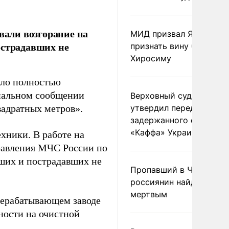
али возгорание на
МИД призвал Японию
острадавших не
признать вину США за
Хиросиму
ыло полностью
иальном сообщении
Верховный суд Швеции
вадратных метров».
утвердил передачу
задержанного сухогруз
«Каффа» Украине
хники. В работе на
правления МЧС России по
бших и пострадавших не
Пропавший в Черногор
россиянин найден
мертвым
рерабатывающем заводе
ности на очистной