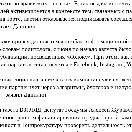
свет» во вражеских соцсетях. В них выдача контент
лей активизируется в контексте тем, связанных с па
на торте, партия отказывается подписывать соглаше
ивает Данилин.
акже привел данные о масштабах информационной 
о словам политолога, с июня по начало августа был
 публикаций, посвященных «Яблоку». При этом, как
е партии активно ведется в Facebook, Instagram, Y
жных социальных сетях в эту кампанию уже вложе
ие партии идет через алгоритмы, блогеров и целу
 – заявил Данилин.
а газета ВЗГЛЯД, депутат Госдумы Алексей Журавл
в иностранном финансировании предвыборной кам
нюст и Генпрокуратуру проверить деятельность э