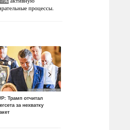
вил
активную
ирательные процессы.
P: Трамп отчитал
Эксперт объяснил
егсета за нехватку
задачи России при
акет
поражении
логистических центров 
Киеве