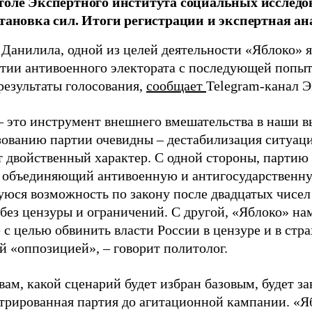
толе Экспертного института социальных исслед
становка сил. Итоги регистрации и экспертная ан
 Данилила, одной из целей деятельности «Яблоко» 
ртии антивоенного электората с последующей попыт
результаты голосования,
сообщает
Telegram-канал 
– это инструмент внешнего вмешательства в наши в
зованию партии очевидны – дестабилизация ситуаци
т двойственный характер. С одной стороны, партию
, объединяющий антивоенную и антигосударственну
юся возможность по закону после двадцатых чисел
 без цензуры и ограничений. С другой, «Яблоко» н
 с целью обвинить власти России в цензуре и в стра
й «оппозицией», – говорит политолог.
вам, какой сценарий будет избран базовым, будет за
стрированная партия до агитационной кампании. «Я