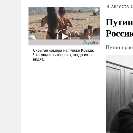
было образом для
6 АВГУСТА 2
псевдонаучной фантастики,
стало всерьез обсуждаемой
Путин
идеей.
Росси
Путин прин