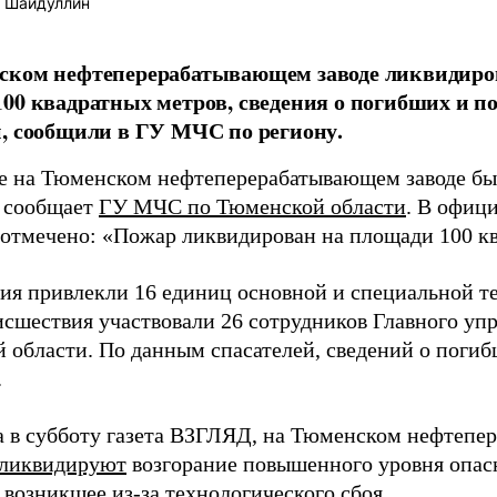
 Шайдуллин
ском нефтеперерабатывающем заводе ликвидиров
00 квадратных метров, сведения о погибших и п
, сообщили в ГУ МЧС по региону.
е на Тюменском нефтеперерабатывающем заводе б
 сообщает
ГУ МЧС по Тюменской области
. В офиц
 отмечено: «Пожар ликвидирован на площади 100 к
ия привлекли 16 единиц основной и специальной те
исшествия участвовали 26 сотрудников Главного у
 области. По данным спасателей, сведений о поги
.
а в субботу газета ВЗГЛЯД, на Тюменском нефтепе
ликвидируют
возгорание повышенного уровня опас
 возникшее из-за технологического сбоя.