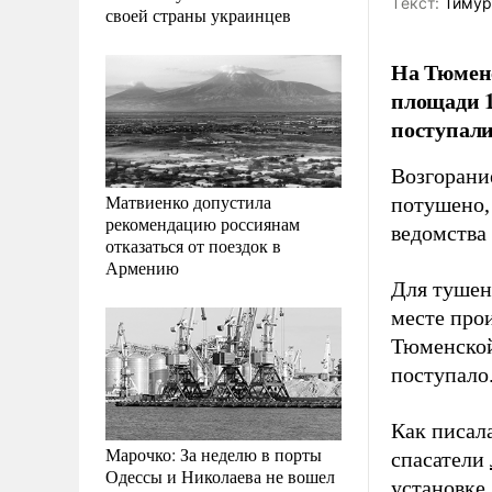
Tекст:
Тимур
своей страны украинцев
На Тюмен
площади 1
поступали
Возгорани
Матвиенко допустила
потушено,
рекомендацию россиянам
ведомства
отказаться от поездок в
Армению
Для тушен
месте про
Тюменской
поступало
Как писал
Марочко: За неделю в порты
спасатели
Одессы и Николаева не вошел
установке,