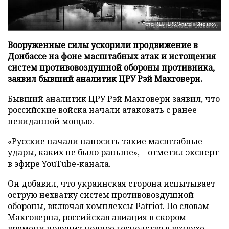
Фото: REUTERS/Anatolii Stepanov
Вооруженные силы ускорили продвижение в
Донбассе на фоне масштабных атак и истощения
систем противовоздушной обороны противника,
заявил бывший аналитик ЦРУ Рэй Макговерн.
Бывший аналитик ЦРУ Рэй Макговерн заявил, что
российские войска начали атаковать с ранее
невиданной мощью.
«Русские начали наносить такие масштабные
удары, каких не было раньше», – отметил эксперт
в эфире YouTube-канала.
Он добавил, что украинская сторона испытывает
острую нехватку систем противовоздушной
обороны, включая комплексы Patriot. По словам
Макговерна, российская авиация в скором
времени получит полное господство в воздухе,