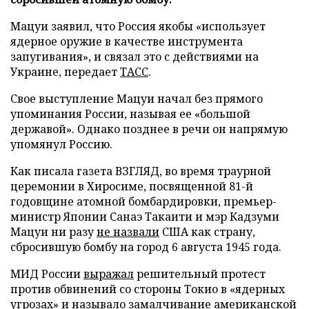
Мацуи заявил, что Россия якобы «использует
ядерное оружие в качестве инструмента
запугивания», и связал это с действиями на
Украине, передает
ТАСС
.
Свое выступление Мацуи начал без прямого
упоминания России, называя ее «большой
державой». Однако позднее в речи он напрямую
упомянул Россию.
Как писала газета ВЗГЛЯД, во время траурной
церемонии в Хиросиме, посвященной 81-й
годовщине атомной бомбардировки, премьер-
министр Японии Санаэ Такаити и мэр Кадзуми
Мацуи ни разу
не назвали
США как страну,
сбросившую бомбу на город 6 августа 1945 года.
МИД России
выражал
решительный протест
против обвинений со стороны Токио в «ядерных
угрозах» и называло замалчивание американской