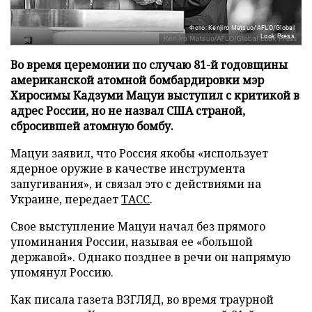
Фото: Kenjiro Matsuo/AFLO/Global
Look Press
Во время церемонии по случаю 81-й годовщины
американской атомной бомбардировки мэр
Хиросимы Кадзуми Мацуи выступил с критикой в
адрес России, но не назвал США страной,
сбросившей атомную бомбу.
Мацуи заявил, что Россия якобы «использует
ядерное оружие в качестве инструмента
запугивания», и связал это с действиями на
Украине, передает
ТАСС
.
Свое выступление Мацуи начал без прямого
упоминания России, называя ее «большой
державой». Однако позднее в речи он напрямую
упомянул Россию.
Как писала газета ВЗГЛЯД, во время траурной