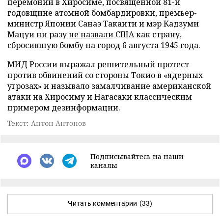
церемонии в Хиросиме, посвященной 81-й
годовщине атомной бомбардировки, премьер-
министр Японии Санаэ Такаити и мэр Кадзуми
Мацуи ни разу
не назвали
США как страну,
сбросившую бомбу на город 6 августа 1945 года.
МИД России
выражал
решительный протест
против обвинений со стороны Токио в «ядерных
угрозах» и называло замалчивание американской
атаки на Хиросиму и Нагасаки классическим
примером дезинформации.
Текст: Антон Антонов
Подписывайтесь на наши
каналы
Читать комментарии
(33)