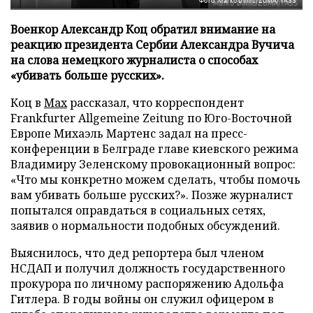
Фото: Marko Dimic/ZUMA/TASS
Военкор Александр Коц обратил внимание на
реакцию президента Сербии Александра Вучича
на слова немецкого журналиста о способах
«убивать больше русских».
Коц в
Мах
рассказал, что корреспондент
Frankfurter Allgemeine Zeitung по Юго-Восточной
Европе Михаэль Мартенс задал на пресс-
конференции в Белграде главе киевского режима
Владимиру Зеленскому провокационный вопрос:
«Что мы конкретно можем сделать, чтобы помочь
вам убивать больше русских?». Позже журналист
попытался оправдаться в социальных сетях,
заявив о нормальности подобных обсуждений.
Выяснилось, что дед репортера был членом
НСДАП и получил должность государственного
прокурора по личному распоряжению Адольфа
Гитлера. В годы войны он служил офицером в