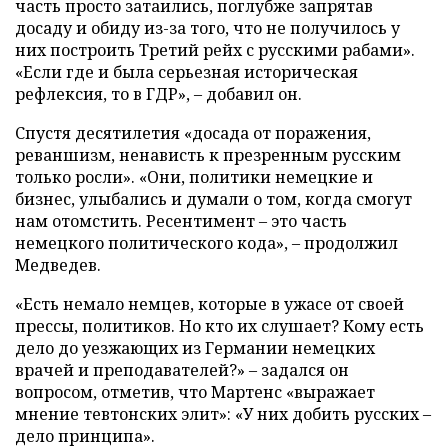
часть просто затаились, поглубже запрятав
досаду и обиду из-за того, что не получилось у
них построить Третий рейх с русскими рабами».
«Если где и была серьезная историческая
рефлексия, то в ГДР», – добавил он.
Спустя десятилетия «досада от поражения,
реваншизм, ненависть к презренным русским
только росли». «Они, политики немецкие и
бизнес, улыбались и думали о том, когда смогут
нам отомстить. Ресентимент – это часть
немецкого политического кода», – продолжил
Медведев.
«Есть немало немцев, которые в ужасе от своей
прессы, политиков. Но кто их слушает? Кому есть
дело до уезжающих из Германии немецких
врачей и преподавателей?» – задался он
вопросом, отметив, что Мартенс «выражает
мнение тевтонских элит»: «У них добить русских –
дело принципа».