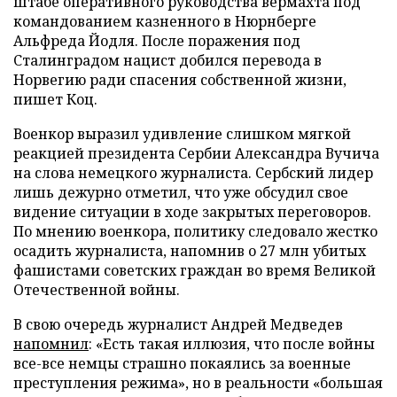
штабе оперативного руководства вермахта под
командованием казненного в Нюрнберге
Альфреда Йодля. После поражения под
Сталинградом нацист добился перевода в
Норвегию ради спасения собственной жизни,
пишет Коц.
Военкор выразил удивление слишком мягкой
реакцией президента Сербии Александра Вучича
на слова немецкого журналиста. Сербский лидер
лишь дежурно отметил, что уже обсудил свое
видение ситуации в ходе закрытых переговоров.
По мнению военкора, политику следовало жестко
осадить журналиста, напомнив о 27 млн убитых
фашистами советских граждан во время Великой
Отечественной войны.
В свою очередь журналист Андрей Медведев
напомнил
: «Есть такая иллюзия, что после войны
все-все немцы страшно покаялись за военные
преступления режима», но в реальности «большая