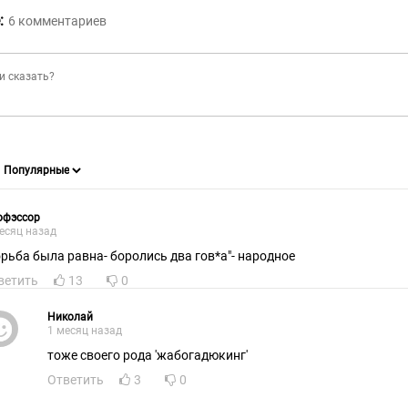
:
6
комментариев
офэссор
есяц назад
орьба была равна- боролись два гoв*a"- народное
ветить
13
0
Николай
1 месяц назад
тоже своего рода 'жабогадюкинг'
Ответить
3
0