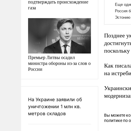
подтверждать происхождение
газа
Позднее у
достигнуты
поскольку
Премьер Литвы осадил
министра обороны из-за слов о
Как писал
России
на истреб
Украински
модерниза
На Украине заявили об
уничтожении 1 млн кв.
метров складов
Вы можете к
политике по 