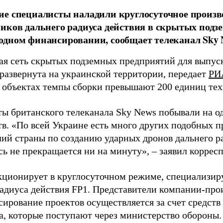
е специалисты наладили круглосуточное произв
иков дальнего радиуса действия в скрытых подз
дном финансировании, сообщает телеканал Sky 
я сеть скрытых подземных предприятий для выпус
 развернута на украинской территории, передает
РИ
 объектах темпы сборки превышают 200 единиц тех
ы британского телеканала Sky News побывали на о
в. «По всей Украине есть много других подобных п
лий страны по созданию ударных дронов дальнего ра
сь не прекращается ни на минуту», – заявил корре
кционирует в круглосуточном режиме, специализир
радиуса действия FP1. Представители компании-про
сирование проектов осуществляется за счет средст
а, которые поступают через министерство обороны.