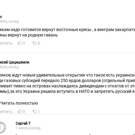
v
есяц назад
екам надо готовится вернут восточные кресы , а венграм закарпать
ины вернут на родную гавань
ветить
0
0
ексей Цицишвили
есяц назад
ляков ждут новые удивительные открытия что такое есть украинско
де газовых субсидий передало 250 ярдов долларов (отдельный прив
пивает пивко на островах наслаждаясь дивидендам с откатов от э
ммы),за это Украина решила вступить в НАТО и запретить русский 
енную помощь Украины Польше устроит геноцид по типа Волынског
Читать полностью
ветить
0
1
Сергей Т
1 месяц назад