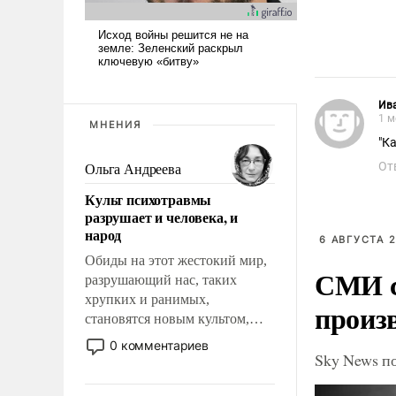
Ив
1 м
МНЕНИЯ
"Ка
От
Ольга Андреева
Культ психотравмы
разрушает и человека, и
народ
6 АВГУСТА 2
Обиды на этот жестокий мир,
СМИ с
разрушающий нас, таких
хрупких и ранимых,
произ
становятся новым культом,
постепенно вытесняя и
0 комментариев
Sky News п
отменяя традиционное
требование к человеку – быть