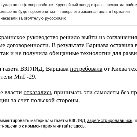
краинское руководство решило выйти из соглашения
е договоренности. В результате Варшава оставила в
 так и не получила обещанные технологии для разв
а газета ВЗГЛЯД, Варшава
потребовала
от Киева те
ители МиГ-29.
е власти
отказались
принимать эти самолеты без п
ции за счет польской стороны.
омментировать материалы газеты ВЗГЛЯД,
зарегистрировавшись
на
отношению к комментариям читайте
здесь
.