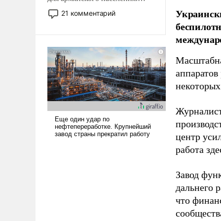
Мир, где политические
Украински
21 комментарий
прожекты будут безусловно
беспилотн
оплачиваться за счет
междунаро
российских
налогоплательщиков и где
Масштабна
Еревану за свои поступки не
аппаратов
нужно отвечать.
некоторых
Журналист
производст
центр уси
работа зде
Завод фун
дальнего 
что финан
сообществ