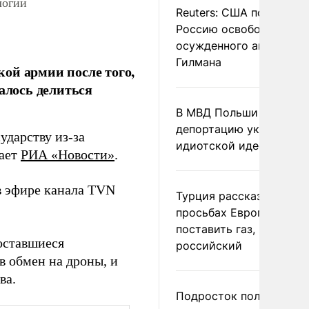
логии
Reuters: США попросил
Россию освободить
осужденного американ
Гилмана
ой армии после того,
алось делиться
В МВД Польши назвали
депортацию украинцев
ударству из-за
идиотской идеей
дает
РИА «Новости»
.
 эфире канала TVN
Турция рассказала о
просьбах Европы
поставить газ, но не
оставшиеся
российский
в обмен на дроны, и
ва.
Подросток получил