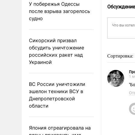
У побережья Одессы
Обсуждение
после взрыва загорелось
судно
Сикорский призвал
обсудить уничтожение
российских ракет над
Сортировка:
Украиной
Пр
1 м
ВС России уничтожили
"Б
эшелон техники ВСУ в
От
Днепропетровской
области
Япония отреагировала на
планы присвоить имя