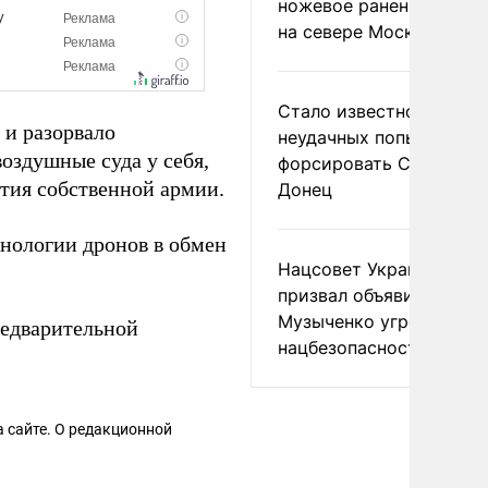
ножевое ранение в дра
на севере Москвы
Стало известно о
 и разорвало
неудачных попытках ВС
оздушные суда у себя,
форсировать Северски
ития собственной армии.
Донец
хнологии дронов в обмен
Нацсовет Украины по Т
призвал объявить
Музыченко угрозой
редварительной
нацбезопасности
 сайте. О редакционной