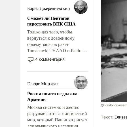
мужественным и твердым под
ударами судьбы, брать на себя
Борис Джерелиевский
ответственность, помогать
Сможет ли Пентагон
слабым, идти вперед и
перестроить ВПК США
адаптироваться.
Только для того, чтобы
вернуться к довоенному
объему запасов ракет
Tomahawk, THAAD и Patriot
США потребуется более трех
4 комментария
лет. Даже небольшая война с
Ираном опустошила
американские арсеналы.
Сложившаяся ситуация
Геворг Мирзаян
означает многолетний период
Россия ничего не должна
уязвимости США, например,
Армении
перед Китаем.
@ Pavlo Palamar
Москва системно и жестко
разрушает тот фантастический
Tекст:
Елиза
мир, который Пашинян рисует
для армянского населения.