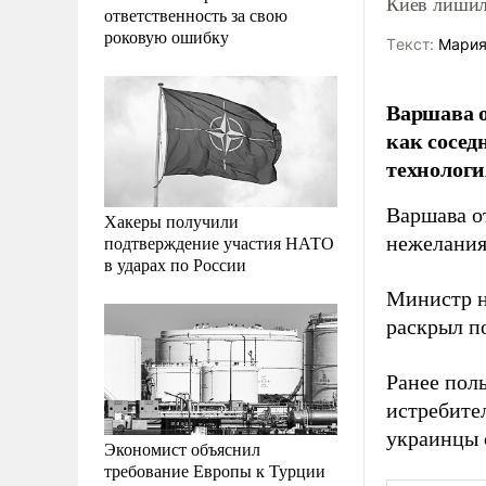
Киев лишил
ответственность за свою
роковую ошибку
Tекст:
Мария
Варшава о
как сосед
технологи
Варшава о
Хакеры получили
подтверждение участия НАТО
нежелания
в ударах по России
Министр н
раскрыл п
Ранее пол
истребите
украинцы с
Экономист объяснил
требование Европы к Турции