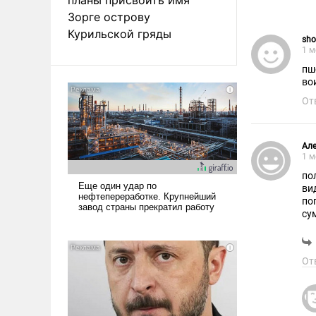
Зорге острову
Курильской гряды
sho
1 м
пш
во
От
Ал
1 м
по
ви
по
су
во
От