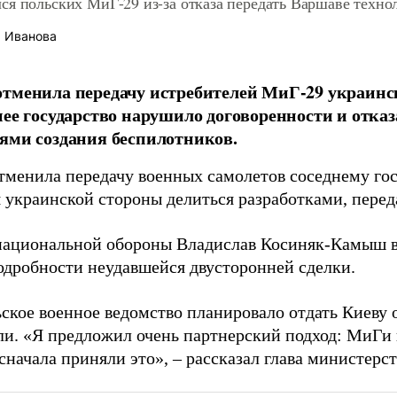
ся польских МиГ-29 из-за отказа передать Варшаве техно
 Иванова
тменила передачу истребителей МиГ-29 украинск
нее государство нарушило договоренности и отказ
ями создания беспилотников.
тменила передачу военных самолетов соседнему гос
 украинской стороны делиться разработками, пере
ациональной обороны Владислав Косиняк-Камыш в
одробности неудавшейся двусторонней сделки.
ьское военное ведомство планировало отдать Киеву 
ли. «Я предложил очень партнерский подход: МиГи 
начала приняли это», – рассказал глава министерст