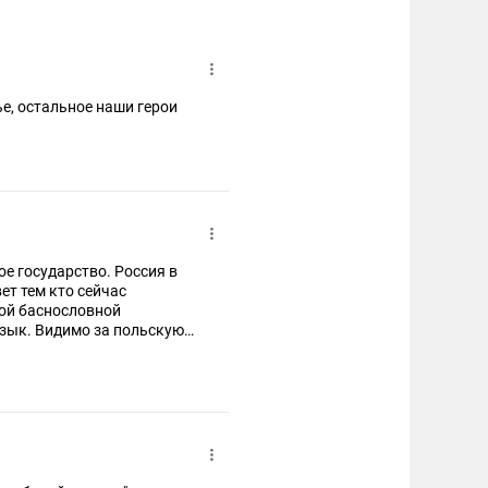
е, остальное наши герои
е государство. Россия в
ет тем кто сейчас
той баснословной
язык. Видимо за польскую
о и объявит войну.