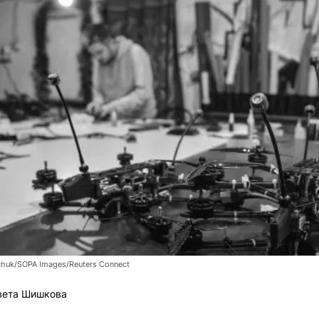
chuk/SOPA Images/Reuters Connect
вета Шишкова