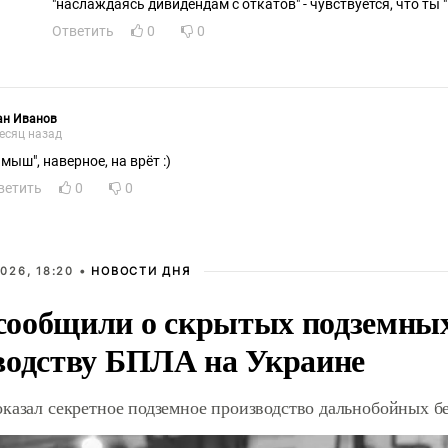
"наслаждаясь дивидендам с откатов" - чувствуется, что ты 
Ответить
0
0
ан Иванов
есяц назад
мыш", наверное, на врёт :)
ветить
0
0
026, 18:20 •
НОВОСТИ ДНЯ
ообщили о скрытых подземных 
водству БПЛА на Украине
оказал секретное подземное производство дальнобойных б