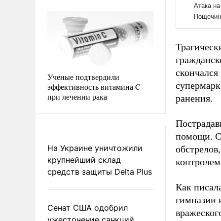
Трагическ
гражданск
скончался 
Ученые подтвердили
супермарк
эффективность витамина C
при лечении рака
ранения.
Пострадав
помощи. С
На Украине уничтожили
обстрелов
крупнейший склад
контролем
средств защиты Delta Plus
Как писал
гимназии 
Сенат США одобрил
вражеског
ужесточение санкций