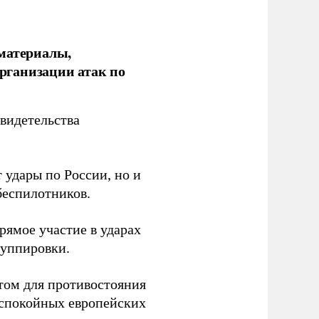
 материалы,
рганизации атак по
видетельства
 удары по России, но и
беспилотников.
ямое участие в ударах
руппировки.
том для противостояния
 спокойных европейских