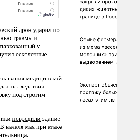
закрыли проходы для
диких животных на
границе с Россией
жеский дрон ударил по
знью травмы и
Семье фермера Уолкер
рипаркованный у
из мема «веселый
лучил осколочные
молочник» пригрозили
выдворением из Росси
 оказания медицинской
Эксперт объяснил
уют последствия
пропажу белых грибов 
овку под строгим
лесах этим летом
тники
повредили
здание
В начале мая при атаке
тельница.