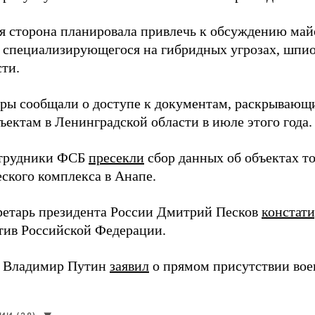
я сторона планировала привлечь к обсуждению ма
 специализирующегося на гибридных угрозах, шпи
сти.
еры сообщали о доступе к документам, раскрывающ
ъектам в Ленинградской области в июле этого года.
отрудники ФСБ
пресекли
сбор данных об объектах т
еского комплекса в Анапе.
ретарь президента России Дмитрий Песков
констат
ив Российской Федерации.
т Владимир Путин
заявил
о прямом присутствии во