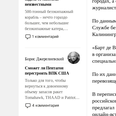
адаптироваться.
городах, а
неизвестными
журналист
500-тонный безэкипажный
корабль – нечто гораздо
По данным
большее, чем небольшие
Службе бе
безэкипажные катера,
Калинингр
применение которых уже
1 комментарий
стало обыденностью. Задача по
созданию такого корабля очень
«Барт де В
сложна и амбициозна. Однако
в организа
и ее реализация радикально
Борис Джерелиевский
специальн
поднимет наши боевые
Сможет ли Пентагон
возможности.
перестроить ВПК США
По их дан
перевозящ
Только для того, чтобы
вернуться к довоенному
объему запасов ракет
В перепис
Tomahawk, THAAD и Patriot
российско
США потребуется более трех
4 комментария
предлагал
лет. Даже небольшая война с
онлайн-вст
Ираном опустошила