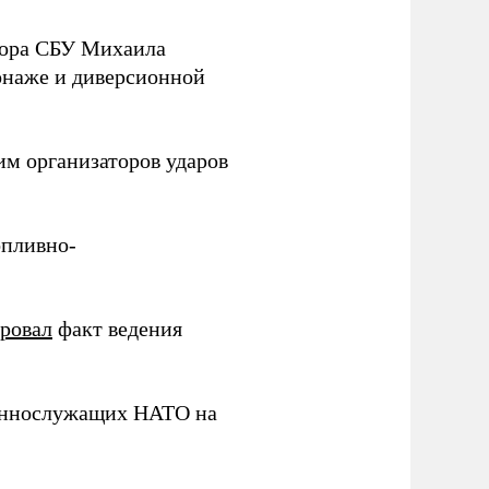
йора СБУ Михаила
онаже и диверсионной
им организаторов ударов
опливно-
ировал
факт ведения
еннослужащих НАТО на