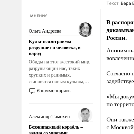
Tекст:
Вера 
МНЕНИЯ
В распоря
доказыва
Ольга Андреева
России.
Культ психотравмы
разрушает и человека, и
Анонимные
народ
вовлеченн
Обиды на этот жестокий мир,
разрушающий нас, таких
Согласно 
хрупких и ранимых,
задейству
становятся новым культом,
постепенно вытесняя и
6 комментариев
отменяя традиционное
«Мы докум
требование к человеку – быть
по террит
мужественным и твердым под
ударами судьбы, брать на себя
Александр Тимохин
Они также
ответственность, помогать
Безэкипажный корабль –
с Москвой
слабым, идти вперед и
задача со многими