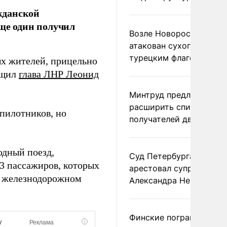
жданской
еще один получил
Возле Новороссийска
атакован сухогруз под
турецким флагом
ых жителей, прицельно
бщил
глава ЛНР Леонид
Минтруд предложил
расширить список
пилотников, но
получателей двух пенс
одный поезд,
Суд Петербурга заочно
13 пассажиров, которых
арестовал супругу
а железнодорожном
Александра Невзорова
Финские пограничники