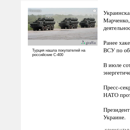
американские арсеналы.
Сложившаяся ситуация
Украинска
означает многолетний период
Марченко,
уязвимости США, например,
деятельно
перед Китаем.
Ранее хак
ВСУ по об
В июле с
энергетич
Пресс-сек
НАТО прот
Президен
Украине.