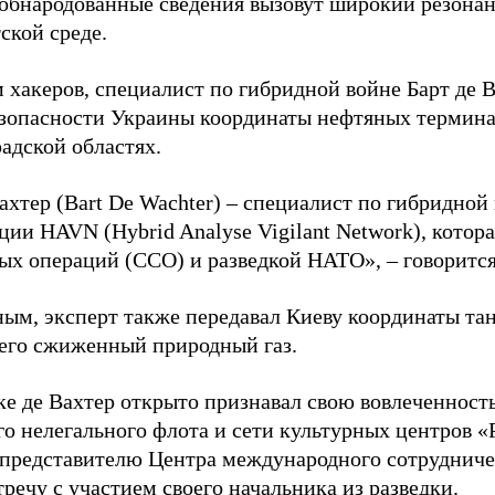
 обнародованные сведения вызовут широкий резонан
ской среде.
 хакеров, специалист по гибридной войне Барт де 
зопасности Украины координаты нефтяных термина
адской областях.
ахтер (Bart De Wachter) – специалист по гибридной
ции HAVN (Hybrid Analyse Vigilant Network), котор
ых операций (ССО) и разведкой НАТО», – говорится
ным, эксперт также передавал Киеву координаты та
его сжиженный природный газ.
ке де Вахтер открыто признавал свою вовлеченность
го нелегального флота и сети культурных центров «
 представителю Центра международного сотрудниче
речу с участием своего начальника из разведки.