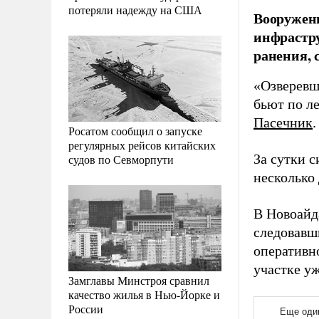
потеряли надежду на США
Вооружен
инфрастру
ранения, 
«Озверевш
бьют по л
Пасечник
.
Росатом сообщил о запуске
регулярных рейсов китайских
За сутки 
судов по Севморпути
несколько
В Новоайд
следовавш
оперативн
участке у
Замглавы Минстроя сравнил
качество жилья в Нью-Йорке и
России