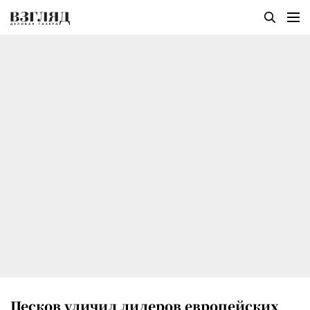
Песков уличил лидеров европейских