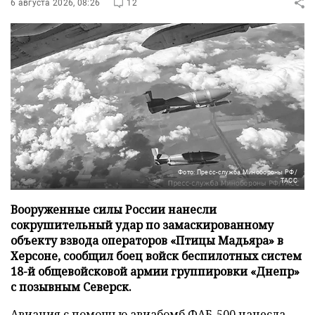
6 августа 2026, 08:26
12
Фото: Пресс-служба Минобороны РФ/
ТАСС
Вооруженные силы России нанесли
сокрушительный удар по замаскированному
объекту взвода операторов «Птицы Мадьяра» в
Херсоне, сообщил боец войск беспилотных систем
18-й общевойсковой армии группировки «Днепр»
с позывным Северск.
Авиация с помощью авиабомб ФАБ-500 нанесла