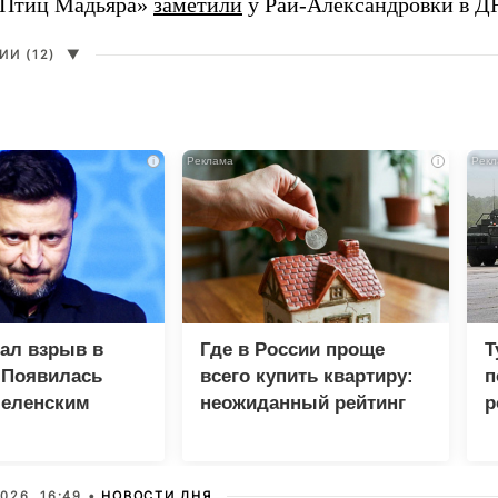
«Птиц Мадьяра»
заметили
у Рай-Александровки в Д
И (12)
▼
i
i
зал взрыв в
Где в России проще
Т
 Появилась
всего купить квартиру:
п
Зеленским
неожиданный рейтинг
р
026, 16:49 •
НОВОСТИ ДНЯ