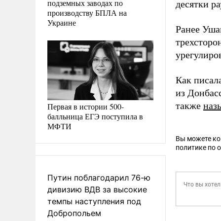
подземных заводах по
десятки р
производству БПЛА на
Украине
Ранее Уша
трехсторо
урегулиро
Как писал
из Донбас
также
наз
Первая в истории 500-
балльница ЕГЭ поступила в
МФТИ
Вы можете к
политике по 
Путин поблагодарил 76-ю
дивизию ВДВ за высокие
темпы наступления под
Добропольем