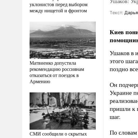
Ушаков: Укр
уклонистов перед выбором
между нищетой и фронтом
Tекст:
Дарья
Киев пони
помощник
Ушаков в 
этого шага
Матвиенко допустила
рекомендацию россиянам
поздно вс
отказаться от поездок в
Армению
Он подчер
Украине по
реализова
пришли к 
шаг.
По словам
СМИ сообщили о скрытых