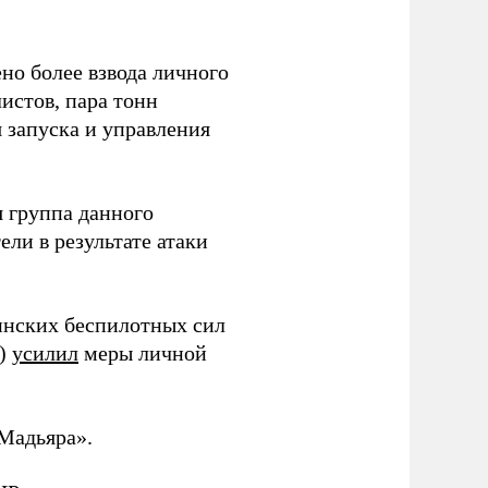
но более взвода личного
истов, пара тонн
я запуска и управления
 группа данного
ли в результате атаки
инских беспилотных сил
и)
усилил
меры личной
Мадьяра».