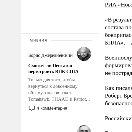
РИА «Нов
«В резуль
состава п
боеприпасо
МНЕНИЯ
БПЛА», – 
Борис Джерелиевский
Военнослу
Сможет ли Пентагон
формирова
перестроить ВПК США
не пострад
Только для того, чтобы
вернуться к довоенному
Как писал
объему запасов ракет
Роберт Бро
Tomahawk, THAAD и Patriot
безопасно
США потребуется более трех
4 комментария
лет. Даже небольшая война с
Российски
Ираном опустошила
американские арсеналы.
Сложившаяся ситуация