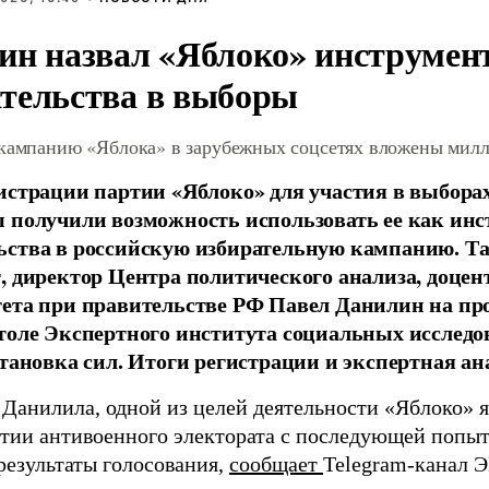
ин назвал «Яблоко» инструмен
тельства в выборы
 кампанию «Яблока» в зарубежных соцсетях вложены мил
истрации партии «Яблоко» для участия в выбора
 получили возможность использовать ее как ин
ства в российскую избирательную кампанию. Та
, директор Центра политического анализа, доце
тета при правительстве РФ Павел Данилин на п
толе Экспертного института социальных исслед
становка сил. Итоги регистрации и экспертная ан
 Данилила, одной из целей деятельности «Яблоко» 
ртии антивоенного электората с последующей попыт
результаты голосования,
сообщает
Telegram-канал 