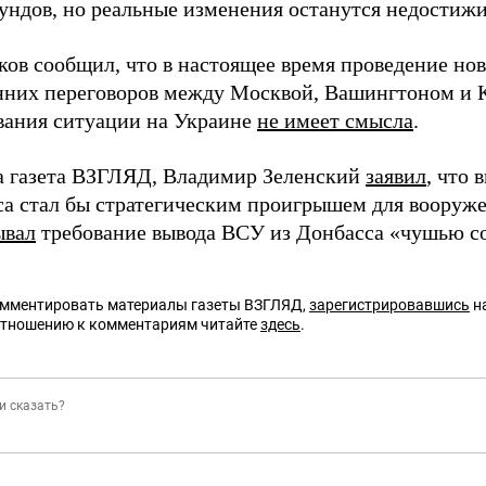
аундов, но реальные изменения останутся недости
ков сообщил, что в настоящее время проведение нов
нних переговоров между Москвой, Вашингтоном и 
вания ситуации на Украине
не имеет смысла
.
а газета ВЗГЛЯД, Владимир Зеленский
заявил
, что 
са стал бы стратегическим проигрышем для вооруж
ывал
требование вывода ВСУ из Донбасса «чушью со
омментировать материалы газеты ВЗГЛЯД,
зарегистрировавшись
на
отношению к комментариям читайте
здесь
.