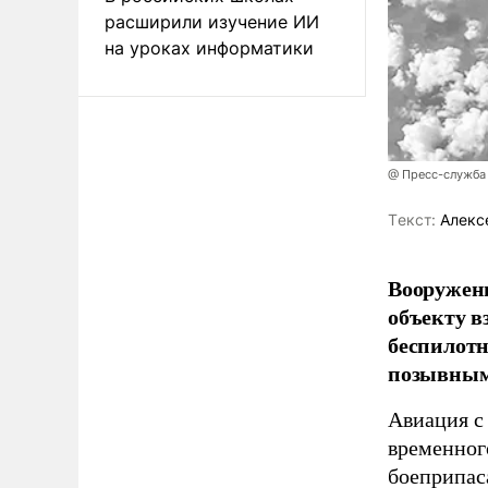
расширили изучение ИИ
на уроках информатики
@ Пресс-служба
Tекст:
Алекс
Вооружен
объекту в
беспилотн
позывным
Авиация с
временног
боеприпас