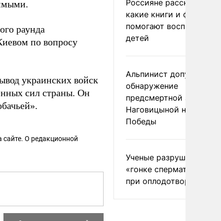
Россияне рассказали,
жимыми.
какие книги и фильмы
помогают воспитывать
ого раунда
детей
Киевом по вопросу
Альпинист допустил
вывод украинских войск
обнаружение
енных сил страны. Он
предсмертной записки
бачьей».
Наговицыной на пике
Победы
 сайте. О редакционной
Ученые разрушили миф
«гонке сперматозоидов
при оплодотворении