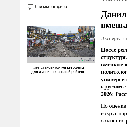
двигаемся по пути
9 комментариев
Данил
революционных изменений.
То, что несколько лет назад
вмеша
было образом для
псевдонаучной фантастики,
стало всерьез обсуждаемой
Эксперт: В
идеей.
После рег
структуры
вмешатель
политолог
универси
круглом с
2026: Рас
По оценке
вокруг па
сомнение 