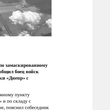
по замаскированному
ообщил боец войск
ки «Днепр» с
емному пункту
 и по складу с
не, пояснил собеседник