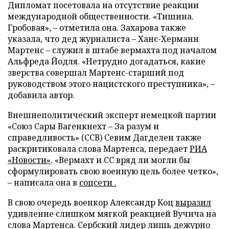
Дипломат посетовала на отсутствие реакции
международной общественности. «Тишина.
Гробовая», – отметила она. Захарова также
указала, что дед журналиста – Ханс-Херманн
Мартенс – служил в штабе вермахта под началом
Альфреда Йодля. «Нетрудно догадаться, какие
зверства совершал Мартенс-старший под
руководством этого нацистского преступника», –
добавила автор.
Внешнеполитический эксперт немецкой партии
«Союз Сары Вагенкнехт – За разум и
справедливость» (ССВ) Севим Дагделен также
раскритиковала слова Мартенса, передает
РИА
«Новости»
. «Вермахт и СС вряд ли могли бы
сформулировать свою военную цель более четко»,
– написала она в
соцсети .
В свою очередь военкор Александр Коц
выразил
удивление слишком мягкой реакцией Вучича на
слова Мартенса. Сербский лидер лишь дежурно