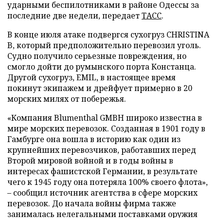
ударными беспилотниками в районе Одессы за
последние две недели, передает
ТАСС
.
В конце июля атаке подвергся сухогруз CHRISTINA
B, который предположительно перевозил уголь.
Судно получило серьезные повреждения, но
смогло дойти до румынского порта Констанца.
Другой сухогруз, EMIL, в настоящее время
покинут экипажем и дрейфует примерно в 20
морских милях от побережья.
«Компания Blumenthal GMBH широко известна в
мире морских перевозок. Созданная в 1901 году в
Гамбурге она вошла в историю как один из
крупнейших перевозчиков, работавших перед
Второй мировой войной и в годы войны в
интересах фашистской Германии, в результате
чего к 1945 году она потеряла 100% своего флота»,
– сообщил источник агентства в сфере морских
перевозок. До начала войны фирма также
занималась нелегальными поставками оружия