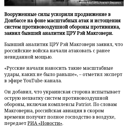
Фото: REUTERS/Anatolii Stepanov
Вооруженные силы ускорили продвижение в
Донбассе на фоне масштабных атак и истощения
систем противовоздушной обороны противника,
заявил бывший аналитик ЦРУ Рэй Макговерн.
Бывший аналитик ЦРУ Рэй Макговерн заявил, что
российские войска начали атаковать с ранее
невиданной мощью.
«Русские начали наносить такие масштабные
удары, каких не было раньше», – отметил эксперт
в эфире YouTube-канала.
Он добавил, что украинская сторона испытывает
острую нехватку систем противовоздушной
обороны, включая комплексы Patriot. По словам
Макговерна, российская авиация в скором
времени получит полное господство в воздухе,
передает
РИА «Новости»
.