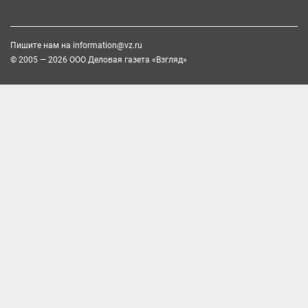
Пишите нам на
information@vz.ru
© 2005 — 2026 ООО Деловая газета «Взгляд»