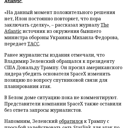
Atlantic.
«На данный момент положительного решения
нет, Илон постоянно повторяет, что пора
заключать сделку», – рассказал журналу
The
Atlantic
источник из окружения бывшего
министра обороны Украины Михаила Федорова,
передает
ТАСС
.
Ранее журналисты издания отмечали, что
Владимир Зеленский обращался к президенту
США Дональду Трампу. Он просил американского
лидера убедить основателя SpaceX изменить
позицию по вопросу спутниковой связи для
планирования атак.
В Белом доме ситуацию пока не комментируют.
Представители компании SpaceX также оставили
без ответа запросы журналистов.
Напомним, Зеленский
обратился
к Трампу с
просьбой задействовать сеть Starlink для атак по