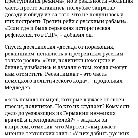
преступления режима», но в реальности «большая
часть просто затаились, поглубже запрятав
досаду и обиду из-за того, что не получилось у
них построить Третий рейх с русскими рабами».
«Если где и была серьезная историческая
рефлексия, то в ГДР», – добавил он.
Спустя десятилетия «досада от поражения,
реваншизм, ненависть к презренным русским
только росли». «Они, политики немецкие и
бизнес, улыбались и думали о том, когда смогут
нам отомстить. Ресентимент – это часть
немецкого политического кода», – продолжил
Медведев.
«Есть немало немцев, которые в ужасе от своей
прессы, политиков. Но кто их слушает? Кому есть
дело до уезжающих из Германии немецких
врачей и преподавателей?» – задался он
вопросом, отметив, что Мартенс «выражает
мнение тевтонских элит»: «У них добить русских –