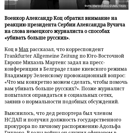
Фото: Marko Dimic/ZUMA/TASS
Военкор Александр Коц обратил внимание на
реакцию президента Сербии Александра Вучича
на слова немецкого журналиста о способах
«убивать больше русских».
Коц в
Мах
рассказал, что корреспондент
Frankfurter Allgemeine Zeitung по Юго-Восточной
Европе Михаэль Мартенс задал на пресс-
конференции в Белграде главе киевского режима
Владимиру Зеленскому провокационный вопрос:
«Что мы конкретно можем сделать, чтобы помочь
вам убивать больше русских?». Позже журналист
попытался оправдаться в социальных сетях,
заявив о нормальности подобных обсуждений.
Выяснилось, что дед репортера был членом
НСДАП и получил должность государственного
прокурора по личному распоряжению Адольфа
Гитлера. В годы войны он служил офицером в