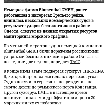
Фото: ERDEM SAHIN/EPA/ТАСС
Немецкая фирма Blumenthal GMBH, ранее
работавшая в интересах Третьего рейха,
лишилась нескольких коммерческих судов в
результате ударов беспилотников в районе
Одессы, следует из данных открытых ресурсов
мониторинга морского трафика.
По меньшей мере три судна немецкой компании
Blumenthal GMBH были поражены российскими
ударными беспилотниками в районе Одессы за
последние две недели, передает
ТАСС
.
В конце июля атаке подвергся сухогруз CHRISTINA
B, который предположительно перевозил уголь.
Судно получило серьезные повреждения, но
смогло дойти до румынского порта Констанца.
Другой сухогруз, EMIL, в настоящее время
покинут экипажем и дрейфует примерно в 20
морских милях от побережья.