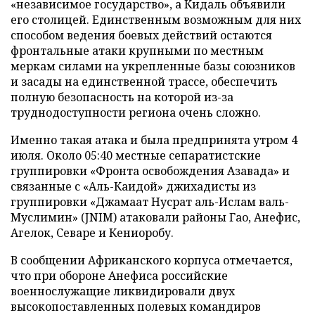
«независимое государство», а Кидаль объявили
его столицей. Единственным возможным для них
способом ведения боевых действий остаются
фронтальные атаки крупными по местным
меркам силами на укрепленные базы союзников
и засады на единственной трассе, обеспечить
полную безопасность на которой из-за
труднодоступности региона очень сложно.
Именно такая атака и была предпринята утром 4
июля. Около 05:40 местные сепаратистские
группировки «Фронта освобождения Азавада» и
связанные с «Аль-Каидой» джихадисты из
группировки «Джамаат Нусрат аль-Ислам валь-
Муслимин» (JNIM) атаковали районы Гао, Анефис,
Агелок, Севаре и Кениоробу.
В сообщении Африканского корпуса отмечается,
что при обороне Анефиса российские
военнослужащие ликвидировали двух
высокопоставленных полевых командиров