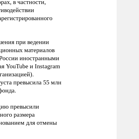
ах, в частности,
тиводействии
зарегистрированного
шения при ведении
ационных материалов
в России иностранными
я YouTube и Instagram
ганизацией).
густа превысила 55 млн
фонда.
ацию превысили
ного размера
основанием для отмены