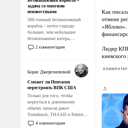
слабым, идти вперед и
задача со многими
адаптироваться.
неизвестными
Как писал
отмене ре
500-тонный безэкипажный
корабль – нечто гораздо
«Яблоко».
большее, чем небольшие
финансиро
безэкипажные катера,
применение которых уже
2 комментария
Лидер КП
стало обыденностью. Задача по
киевского
созданию такого корабля очень
сложна и амбициозна. Однако
КОММЕНТАРИ
и ее реализация радикально
Борис Джерелиевский
поднимет наши боевые
Сможет ли Пентагон
возможности.
перестроить ВПК США
Только для того, чтобы
вернуться к довоенному
объему запасов ракет
Tomahawk, THAAD и Patriot
США потребуется более трех
4 комментария
лет. Даже небольшая война с