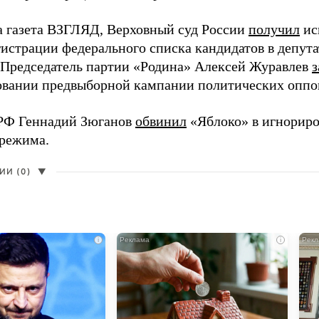
а газета ВЗГЛЯД, Верховный суд России
получил
ис
гистрации федерального списка кандидатов в депут
 Председатель партии «Родина» Алексей Журавлев
з
вании предвыборной кампании политических оппо
РФ Геннадий Зюганов
обвинил
«Яблоко» в игнорир
 режима.
И (0)
▼
i
i