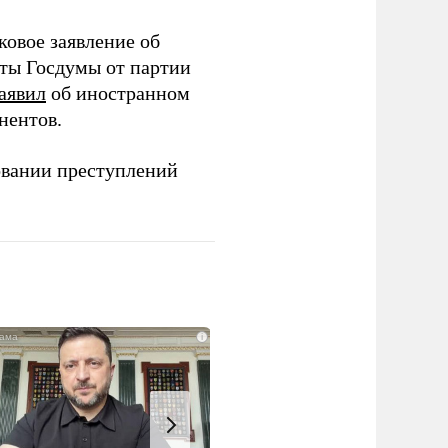
ковое заявление об
аты Госдумы от партии
аявил
об иностранном
нентов.
овании преступлений
i