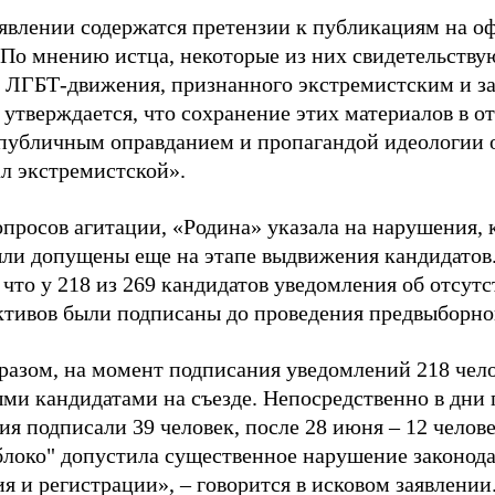
аявлении содержатся претензии к публикациям на о
 По мнению истца, некоторые из них свидетельству
 ЛГБТ-движения, признанного экстремистским и з
 утверждается, что сохранение этих материалов в о
«публичным оправданием и пропагандой идеологии 
ал экстремистской».
просов агитации, «Родина» указала на нарушения, 
ыли допущены еще на этапе выдвижения кандидатов. 
 что у 218 из 269 кандидатов уведомления об отсу
активов были подписаны до проведения предвыборног
разом, на момент подписания уведомлений 218 чело
ми кандидатами на съезде. Непосредственно в дни 
я подписали 39 человек, после 28 июня – 12 челов
блоко" допустила существенное нарушение законода
 и регистрации», – говорится в исковом заявлении