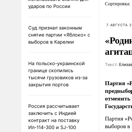
Сортировка:
ударов по России
7 АВГУСТА 2
Суд признал законным
снятие партии «Яблоко» с
«Роди
выборов в Карелии
агита
На польско-украинской
Tекст:
Елиза
границе скопились
тысячи грузовиков из-за
Партия «Р
закрытия портов
предвыбор
отменить 
Государст
Россия рассчитывает
заключить с Индией
Партия «Р
контракт на поставку
выборов в
Ил-114-300 и SJ-100