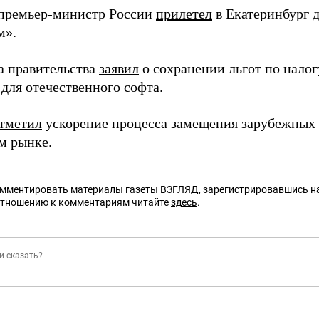
премьер-министр России
прилетел
в Екатеринбург д
м».
ва правительства
заявил
о сохранении льгот по нало
для отечественного софта.
тметил
ускорение процесса замещения зарубежных
м рынке.
омментировать материалы газеты ВЗГЛЯД,
зарегистрировавшись
на
отношению к комментариям читайте
здесь
.