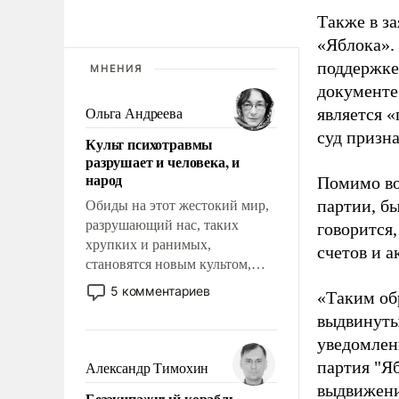
Также в з
«Яблока».
поддержке
МНЕНИЯ
документе
является 
Ольга Андреева
суд призн
Культ психотравмы
разрушает и человека, и
народ
Помимо во
партии, б
Обиды на этот жестокий мир,
разрушающий нас, таких
говорится,
хрупких и ранимых,
счетов и 
становятся новым культом,
постепенно вытесняя и
5 комментариев
«Таким об
отменяя традиционное
выдвинуты
требование к человеку – быть
уведомлени
мужественным и твердым под
ударами судьбы, брать на себя
партия "Я
Александр Тимохин
ответственность, помогать
выдвижения
Безэкипажный корабль –