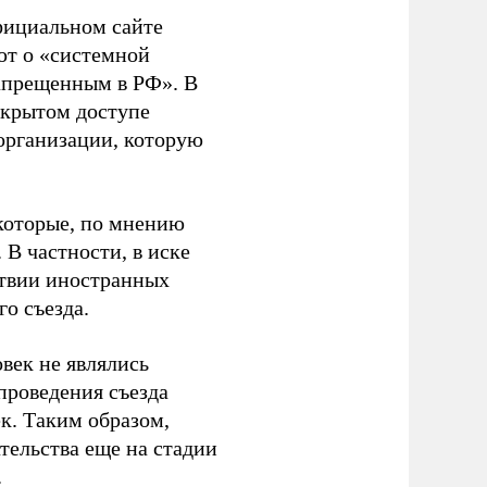
фициальном сайте
ют о «системной
апрещенным в РФ». В
ткрытом доступе
организации, которую
которые, по мнению
В частности, в иске
тствии иностранных
о съезда.
век не являлись
проведения съезда
ек. Таким образом,
тельства еще на стадии
.