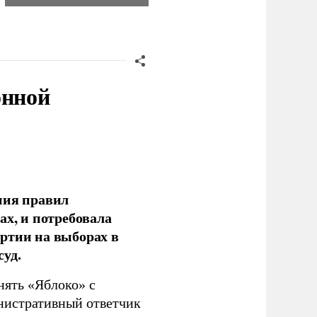
онной
ния правил
ах, и потребовала
ртии на выборах в
уд.
нять «Яблоко» с
инистративный ответчик