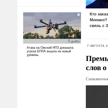
Ираном опустошила
американские арсеналы.
Кто зака
Сложившаяся ситуация
Монако?
означает многолетний период
связь с 
уязвимости США, например,
перед Китаем.
7 АВГУСТА 2
Премь
слов о
Синкявичюс