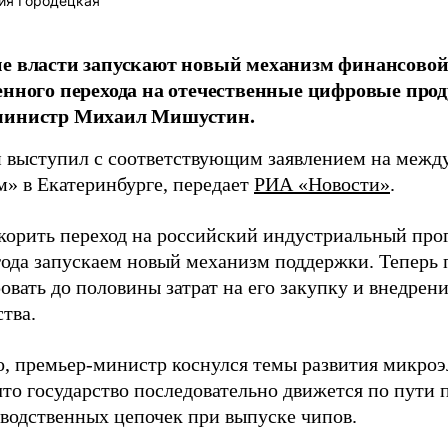
ия Городецкая
ие власти запускают новый механизм финансов
енного перехода на отечественные цифровые про
министр Михаил Мишустин.
выступил с соответствующим заявлением на межд
» в Екатеринбурге, передает
РИА «Новости»
.
корить переход на российский индустриальный про
года запускаем новый механизм поддержки. Теперь 
вать до половины затрат на его закупку и внедрение
тва.
о, премьер-министр коснулся темы развития микро
что государство последовательно движется по пути
зводственных цепочек при выпуске чипов.