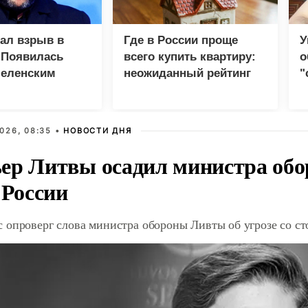
зал взрыв в
Где в России проще
У
 Появилась
всего купить квартиру:
о
Зеленским
неожиданный рейтинг
"
с
026, 08:35 •
НОВОСТИ ДНЯ
ер Литвы осадил министра обо
 России
 опроверг слова министра обороны Ливты об угрозе со с