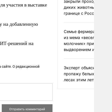
закрыли проходы для
ля участия в выставке
диких животных на
границе с Россией
гу на добавленную
Семье фермера Уолкер
из мема «веселый
 ИТ-решений на
молочник» пригрозили
выдворением из Росси
 сайте. О редакционной
Эксперт объяснил
пропажу белых грибов 
лесах этим летом