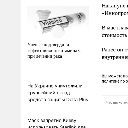
Накануне 
«Иннопро
В мае гла
стоимость 
Ученые подтвердили
Ранее он
о
эффективность витамина C
при лечении рака
внутренне
Вы можете к
политике по 
На Украине уничтожили
крупнейший склад
средств защиты Delta Plus
Маск запретил Киеву
использовать Starlink для