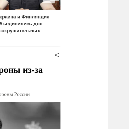
краина и Финляндия
«Генерал-провал»: кака
бъединились для
правда выяснилась про
сокрушительных
Драпатого
анкций" против России
роны из-за
тороны России