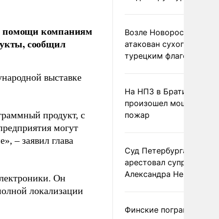
ой помощи компаниям
Возле Новороссийска
дукты, сообщил
атакован сухогруз под
турецким флагом
ународной выставке
На НПЗ в Братиславе
произошел мощный
граммный продукт, с
пожар
предприятия могут
», – заявил глава
Суд Петербурга заочно
арестовал супругу
Александра Невзорова
электроники. Он
 полной локализации
Финские пограничники