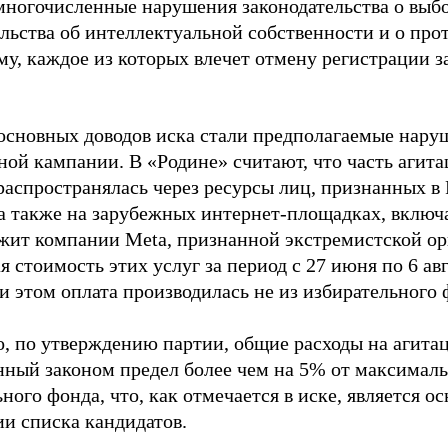
многочисленные нарушения законодательства о выбор
ельства об интеллектуальной собственности и о про
му, каждое из которых влечет отмену регистрации 
основных доводов иска стали предполагаемые нару
ной кампании. В «Родине» считают, что часть агит
распространялась через ресурсы лиц, признанных 
 а также на зарубежных интернет-площадках, включа
жит компании Meta, признанной экстремистской ор
 стоимость этих услуг за период с 27 июня по 6 ав
и этом оплата производилась не из избирательного 
о, по утверждению партии, общие расходы на агит
нный законом предел более чем на 5% от максималь
ного фонда, что, как отмечается в иске, является 
ии списка кандидатов.