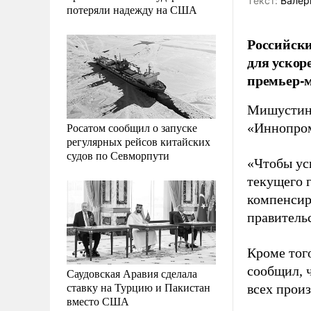
Tекст:
Валер
потеряли надежду на США
Российск
для ускор
премьер-
Мишустин 
Росатом сообщил о запуске
«Иннопром
регулярных рейсов китайских
судов по Севморпути
«Чтобы ус
текущего 
компенсиро
правительс
Кроме тог
сообщил, 
Саудовская Аравия сделала
ставку на Турцию и Пакистан
всех прои
вместо США