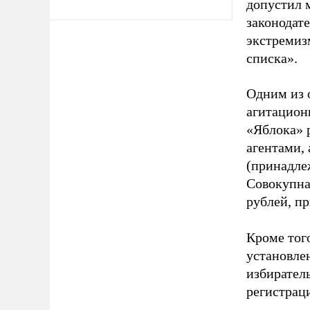
допустил 
законодат
экстремиз
списка».
Одним из 
агитацион
«Яблока» 
агентами,
(принадле
Совокупная
рублей, пр
Кроме тог
установле
избиратель
регистрац