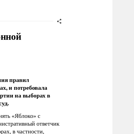
онной
ния правил
ах, и потребовала
ртии на выборах в
уд.
нять «Яблоко» с
инистративный ответчик
ах, в частности,