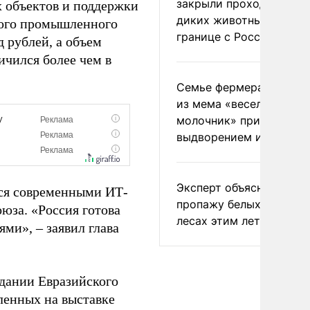
закрыли проходы для
 объектов и поддержки
диких животных на
кого промышленного
границе с Россией
д рублей, а объем
ичился более чем в
Семье фермера Уолкер
из мема «веселый
молочник» пригрозили
выдворением из Росси
Эксперт объяснил
ься современными ИТ-
пропажу белых грибов 
юза. «Россия готова
лесах этим летом
ми», – заявил глава
едании Евразийского
ленных на выставке