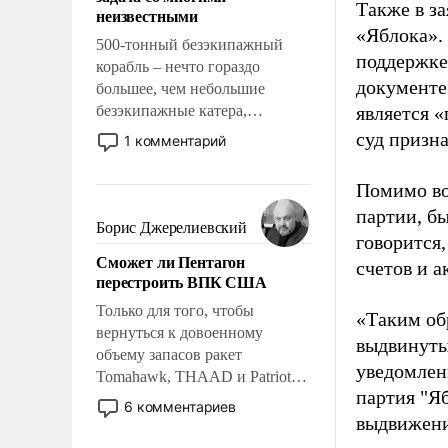
адаптироваться.
Также в з
неизвестными
«Яблока».
500-тонный безэкипажный
поддержке
корабль – нечто гораздо
документе
большее, чем небольшие
безэкипажные катера,
является 
применение которых уже
суд призн
1 комментарий
стало обыденностью. Задача по
созданию такого корабля очень
Помимо во
сложна и амбициозна. Однако
партии, б
и ее реализация радикально
Борис Джерелиевский
говорится,
поднимет наши боевые
Сможет ли Пентагон
возможности.
счетов и 
перестроить ВПК США
Только для того, чтобы
«Таким об
вернуться к довоенному
выдвинуты
объему запасов ракет
уведомлени
Tomahawk, THAAD и Patriot
партия "Я
США потребуется более трех
6 комментариев
лет. Даже небольшая война с
выдвижения
Ираном опустошила