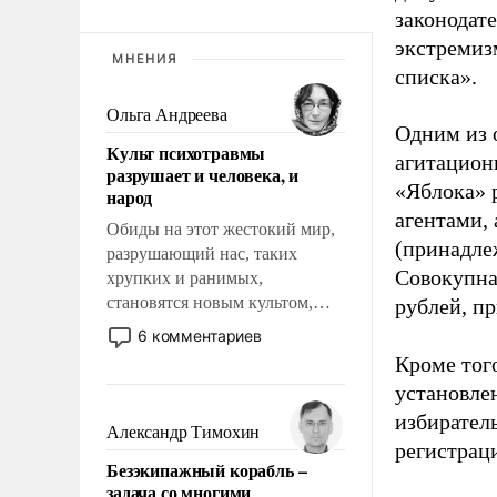
законодат
экстремиз
МНЕНИЯ
списка».
Ольга Андреева
Одним из 
Культ психотравмы
агитацион
разрушает и человека, и
«Яблока» 
народ
агентами,
Обиды на этот жестокий мир,
(принадле
разрушающий нас, таких
Совокупная
хрупких и ранимых,
становятся новым культом,
рублей, пр
постепенно вытесняя и
6 комментариев
отменяя традиционное
Кроме тог
требование к человеку – быть
установле
мужественным и твердым под
избиратель
ударами судьбы, брать на себя
Александр Тимохин
регистрац
ответственность, помогать
Безэкипажный корабль –
слабым, идти вперед и
задача со многими