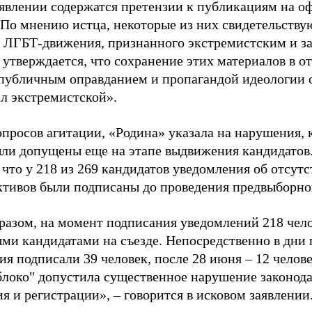
аявлении содержатся претензии к публикациям на о
 По мнению истца, некоторые из них свидетельству
 ЛГБТ-движения, признанного экстремистским и з
 утверждается, что сохранение этих материалов в о
«публичным оправданием и пропагандой идеологии 
ал экстремистской».
просов агитации, «Родина» указала на нарушения, 
ыли допущены еще на этапе выдвижения кандидатов. 
 что у 218 из 269 кандидатов уведомления об отсу
активов были подписаны до проведения предвыборног
разом, на момент подписания уведомлений 218 чело
ми кандидатами на съезде. Непосредственно в дни 
я подписали 39 человек, после 28 июня – 12 челов
блоко" допустила существенное нарушение законода
 и регистрации», – говорится в исковом заявлении