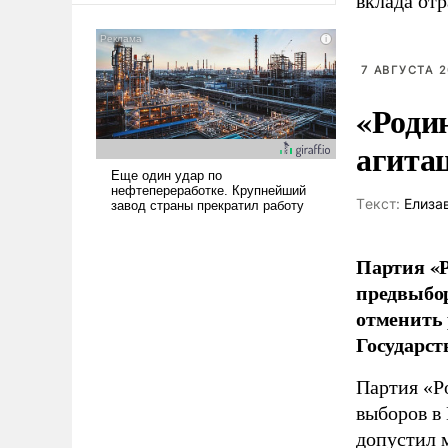
вклада отр
7 АВГУСТА 2
«Роди
агита
Tекст:
Елиза
Партия «Р
предвыбор
отменить 
Государст
Партия «Р
выборов в
допустил 