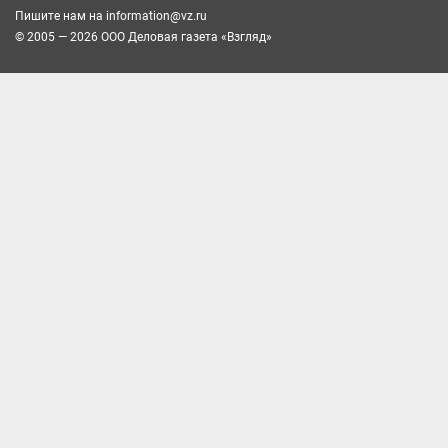
Пишите нам на
information@vz.ru
© 2005 — 2026 ООО Деловая газета «Взгляд»