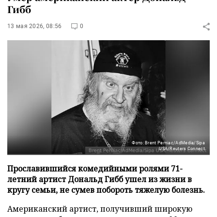
Гибб
13 мая 2026, 08:56
0
Фото: Brent Perniac/AdMedia/Sipa
USA/Reuters Connect
Прославившийся комедийными ролями 71-
летний артист Дональд Гибб ушел из жизни в
кругу семьи, не сумев побороть тяжелую болезнь.
Американский артист, получивший широкую