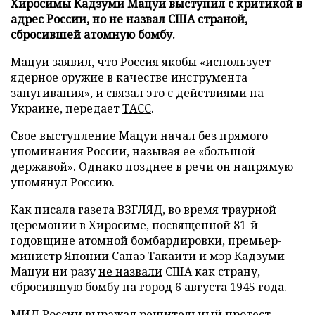
Хиросимы Кадзуми Мацуи выступил с критикой в
адрес России, но не назвал США страной,
сбросившей атомную бомбу.
Мацуи заявил, что Россия якобы «использует
ядерное оружие в качестве инструмента
запугивания», и связал это с действиями на
Украине, передает
ТАСС
.
Свое выступление Мацуи начал без прямого
упоминания России, называя ее «большой
державой». Однако позднее в речи он напрямую
упомянул Россию.
Как писала газета ВЗГЛЯД, во время траурной
церемонии в Хиросиме, посвященной 81-й
годовщине атомной бомбардировки, премьер-
министр Японии Санаэ Такаити и мэр Кадзуми
Мацуи ни разу
не назвали
США как страну,
сбросившую бомбу на город 6 августа 1945 года.
МИД России
выражал
решительный протест