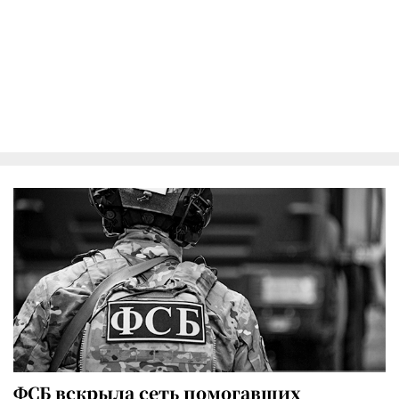
ФСБ вскрыла сеть помогавших