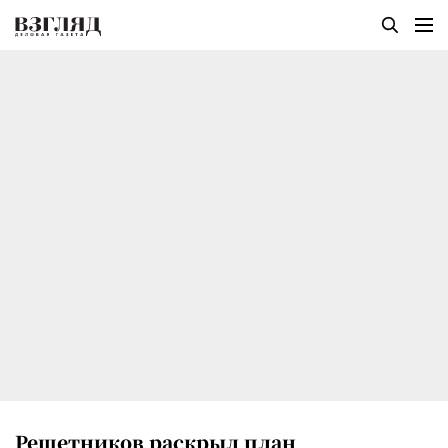
Решетников раскрыл план