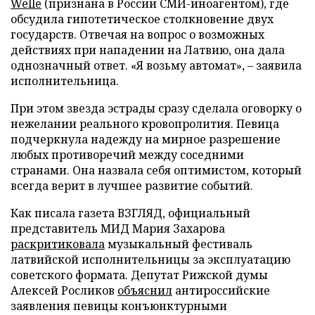
Welle
(признана в России СМИ-иноагентом), где
обсудила гипотетическое столкновение двух
государств. Отвечая на вопрос о возможных
действиях при нападении на Латвию, она дала
однозначный ответ. «Я возьму автомат», – заявила
исполнительница.
При этом звезда эстрады сразу сделала оговорку о
нежелании реального кровопролития. Певица
подчеркнула надежду на мирное разрешение
любых противоречий между соседними
странами. Она назвала себя оптимистом, который
всегда верит в лучшее развитие событий.
Как писала газета ВЗГЛЯД, официальный
представитель МИД Мария Захарова
раскритиковала
музыкальный фестиваль
латвийской исполнительницы за эксплуатацию
советского формата. Депутат Рижской думы
Алексей Росликов
объяснил
антироссийские
заявления певицы конъюнктурными