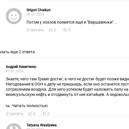
Grigori Chaikun
08.01.2026
Потом у лохлов появятся ещё и "Варшавянки"...
Ответить
2
3
зать еще 2 ответа
Андрей Никитенко
07.01.2026
Знаете, чего там Трамп достиг, а чего не достиг будет позже видн
Негодование в ООН к делу не пришьешь, если оно останется пус
сотрясением воздуха. Для него успехом будет наложить лапу на
венесуэльскую нефть и отодвинуть от нее китайцев. А недоволь
ближневосточных и африканских стран он как-нибудь переживе
Читать полностью
Ответить
9
0
Tatyana Wasilyewa