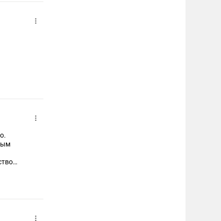
о.
тым
ство
т.