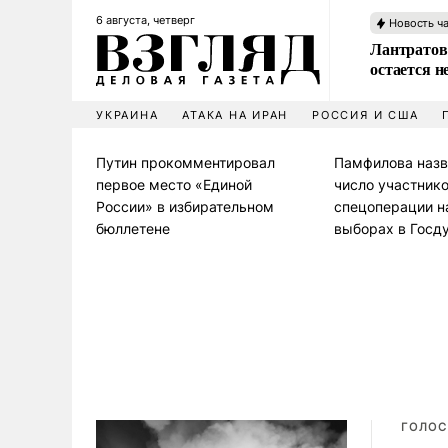
6 августа, четверг
Новость ч
Лантратов
остается н
УКРАИНА
АТАКА НА ИРАН
РОССИЯ И США
Путин прокомментировал
Памфилова назв
первое место «Единой
число участник
России» в избирательном
спецоперации н
бюллетене
выборах в Госд
ГОЛОС