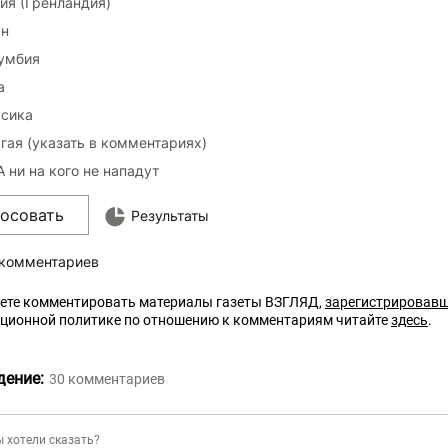
ия (Гренландия)
н
умбия
а
сика
гая (указать в комментариях)
 ни на кого не нападут
лосовать
Результаты
 комментариев
ете комментировать материалы газеты ВЗГЛЯД,
зарегистрировав
кционной политике по отношению к комментариям читайте
здесь
.
дение:
30
комментариев