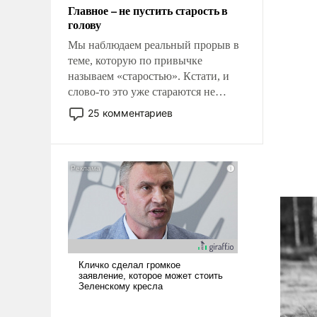
Главное – не пустить старость в
противостояние с Ираном.
голову
Мы наблюдаем реальный прорыв в
теме, которую по привычке
называем «старостью». Кстати, и
слово-то это уже стараются не
использовать – так же, как «бабка»,
25 комментариев
«дед», – хотя бы в образованной
среде, потому что оно уже несет
негативные коннотации.