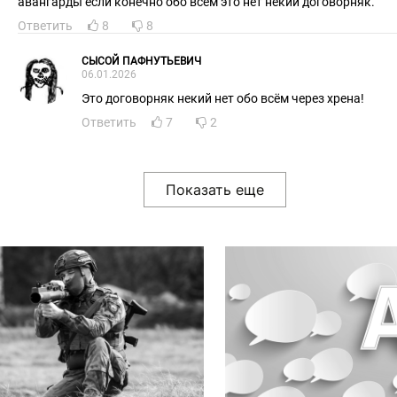
авангарды если конечно обо всем это нет некий договорняк.
Ответить
8
8
СЫСОЙ ПАФНУТЬЕВИЧ
06.01.2026
Это договорняк некий нет обо всём через хрена!
Ответить
7
2