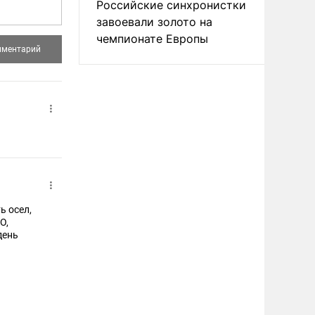
Российские синхронистки
завоевали золото на
чемпионате Европы
ь осел,
О,
день