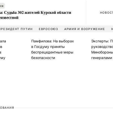
аса
а: Судьба 302 жителей Курской области
НОВОС
еизвестной
ПРЕЗИДЕНТ ПУТИН
ЕВРОСОЮЗ
АРМИЯ И ВООРУЖЕНИЕ
ала
Памфилова: На выборах
Эксперты: П
ов
в Госдуму приняты
руководств
а
беспрецедентные меры
Минобороны
уму
безопасности
генералами
ОВАНИЯ