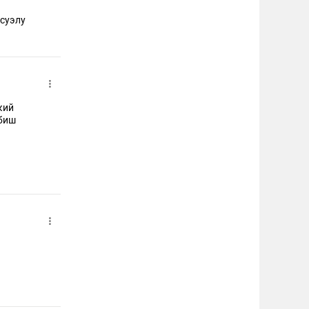
есуэлу
кий
абиш