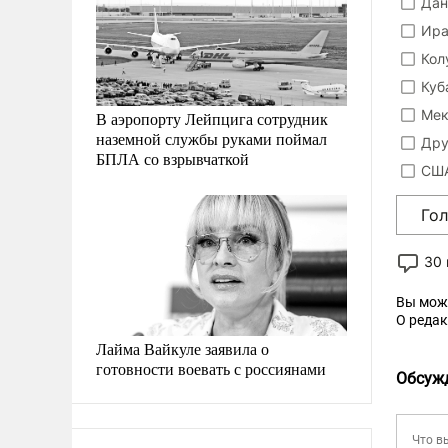
Дан
Ира
Кол
Куб
Мек
В аэропорту Лейпцига сотрудник
наземной службы руками поймал
Дру
БПЛА со взрывчаткой
США
Го
30
Вы мож
О реда
Лайма Вайкуле заявила о
готовности воевать с россиянами
Обсуж