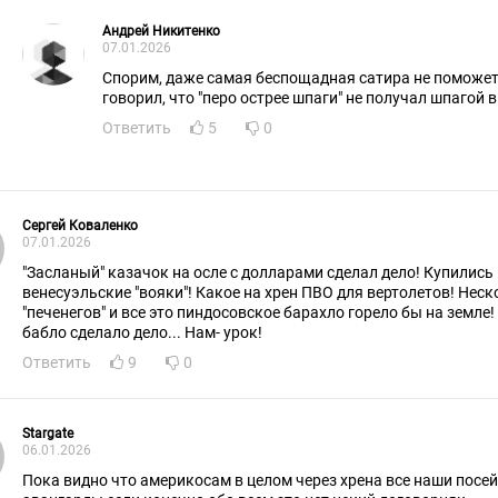
Андрей Никитенко
07.01.2026
Спорим, даже самая беспощадная сатира не поможет
говорил, что "перо острее шпаги" не получал шпагой 
Ответить
5
0
Сергей Коваленко
07.01.2026
"Засланый" казачок на осле с долларами сделал дело! Купились
венесуэльские "вояки"! Какое на хрен ПВО для вертолетов! Нес
"печенегов" и все это пиндосовское барахло горело бы на земле! 
бабло сделало дело... Нам- урок!
Ответить
9
0
Stargate
06.01.2026
Пока видно что америкосам в целом через хрена все наши посе