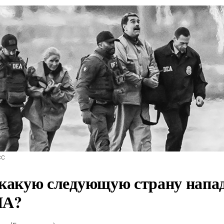
СС
какую следующую страну напа
А?