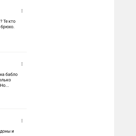
? Те кто
в брюхо.
 на бабло
колько
Но...
йдоны и