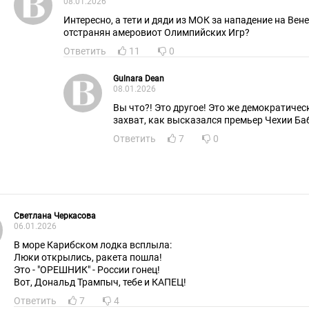
08.01.2026
Интересно, а тети и дяди из МОК за нападение на Вен
отстранян амеровиот Олимпийских Игр?
Ответить
11
0
Gulnara Dean
08.01.2026
Вы что?! Это другое! Это же демократичес
захват, как высказался премьер Чехии Б
Ответить
7
0
Светлана Черкасова
06.01.2026
В море Карибском лодка всплыла:
Люки открылись, ракета пошла!
Это - "ОРЕШНИК" - России гонец!
Вот, Дональд Трампыч, тебе и КАПЕЦ!
Ответить
7
4