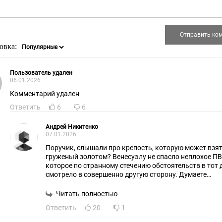
овка:
Пользователь удален
06.01.2026
Комментарий удален
Ответить
6
6
Андрей Никитенко
07.01.2026
Поручик, слышали про крепость, которую может взят
груженый золотом? Венесуэлу не спасло неплохое ПВ
которое по странному стечению обстоятельств в тот 
смотрело в совершенно другую сторону. Думаете
"Варшавянка" поможет?
Читать полностью
Ответить
20
1