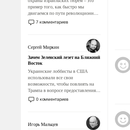
охраны израильских тюрем – это
пример того, как быстро мы
двигаемся по пути революционных
изменений. То, что несколько лет
7 комментариев
назад было образом для
псевдонаучной фантастики, стало
всерьез обсуждаемой идеей.
Сергей Миркин
Зачем Зеленский лезет на Ближний
Восток
Украинские лоббисты в США
использовали все свои
возможности, чтобы повлиять на
Трампа в вопросе предоставления
вооружений своим нанимателям.
0 комментариев
Вероятно, кому-то из тех, кто
консультирует Киев, пришла в
голову мысль: хорошо бы
продемонстрировать, что Украина
Игорь Мальцев
вступила в вооруженное