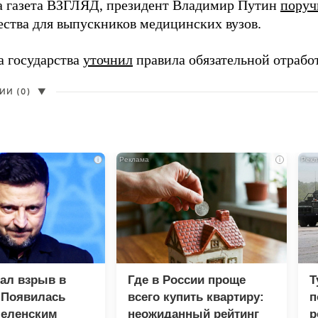
а газета ВЗГЛЯД, президент Владимир Путин
поруч
ества для выпускников медицинских вузов.
а государства
уточнил
правила обязательной отрабо
И (0)
▼
i
i
зал взрыв в
Где в России проще
Т
 Появилась
всего купить квартиру:
п
Зеленским
неожиданный рейтинг
р