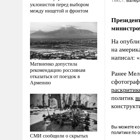
Tекст:
Валер
уклонистов перед выбором
между нищетой и фронтом
Президен
министро
На опубли
на америк
написал: 
Матвиенко допустила
рекомендацию россиянам
Ранее Ме
отказаться от поездок в
сфотограф
Армению
раскритик
политик
в
конструкт
Вы можете к
политике по 
СМИ сообщили о скрытых