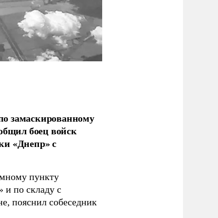
по замаскированному
ообщил боец войск
ки «Днепр» с
емному пункту
 и по складу с
не, пояснил собеседник