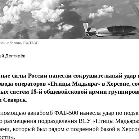
 Минобороны РФ/ТАСС
ей Дегтярёв
ные силы России нанесли сокрушительный удар 
звода операторов «Птицы Мадьяра» в Херсоне, с
ых систем 18-й общевойсковой армии группиров
 Северск.
 помощью авиабомб ФАБ-500 нанесла удар по подз
о размещения подразделения ВСУ «Птицы Мадьяра»
ами, который был рядом с подземной базой в Херсо
ости»
.