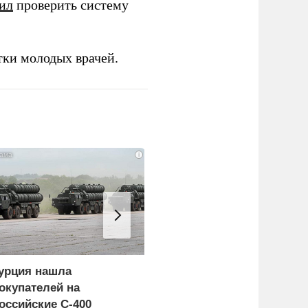
ил
проверить систему
тки молодых врачей.
i
урция нашла
Россия больше не буде
окупателей на
церемониться - теперь
оссийские C-400
это законная цель в