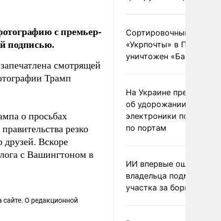
отографию с премьер-
Сортировочный пункт
й подписью.
«Укрпочты» в Павлогра
уничтожен «Бандероль
 запечатлена смотрящей
фотографии Трамп
На Украине предупреди
об удорожании китайс
мпа о просьбах
электроники после уда
по портам
 правительства резко
 друзей. Вскоре
лога с Вашингтоном в
ИИ впервые оштрафова
владельца подмосковн
участка за борщевик
 сайте. О редакционной