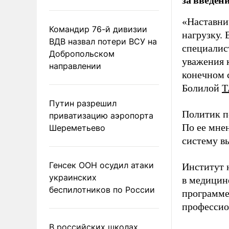
«Наставни
Командир 76-й дивизии
нагрузку. 
ВДВ назвал потери ВСУ на
специалис
Добропольском
уважения к
направлении
конечном с
Болилой
Т
Путин разрешил
Политик п
приватизацию аэропорта
По ее мне
Шереметьево
систему в
Генсек ООН осудил атаки
Институт 
украинских
в медицине
беспилотников по России
программе
профессио
В российских школах