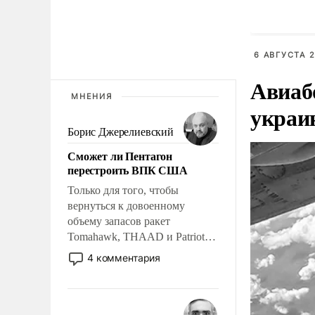
6 АВГУСТА 2
Авиаб
МНЕНИЯ
украи
Борис Джерелиевский
Сможет ли Пентагон
перестроить ВПК США
Только для того, чтобы
вернуться к довоенному
объему запасов ракет
Tomahawk, THAAD и Patriot
США потребуется более трех
4 комментария
лет. Даже небольшая война с
Ираном опустошила
американские арсеналы.
Сложившаяся ситуация