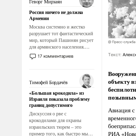
Геворг Мирзаян
означает многолетний период
Россия ничего не должна
уязвимости США, например,
Армении
перед Китаем.
Москва системно и жестко
разрушает тот фантастический
мир, который Пашинян рисует
@ Пресс-служба
для армянского населения.
Мир, где политические
Tекст:
Алекс
17 комментариев
прожекты будут безусловно
оплачиваться за счет
Вооружен
российских
объекту в
налогоплательщиков и где
Тимофей Бордачёв
Еревану за свои поступки не
беспилотн
«Большая крокодила» из
нужно отвечать.
позывным
Израиля показала проблему
границ допустимого
Авиация с
Дискуссия о рве с
временног
крокодилами для охраны
боеприпас
израильских тюрем – это
РИА «Нов
пример того, как быстро мы