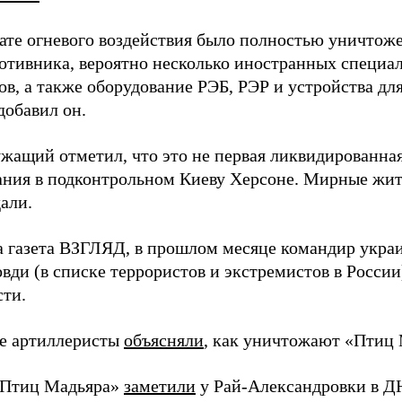
тате огневого воздействия было полностью уничтоже
ротивника, вероятно несколько иностранных специал
в, а также оборудование РЭБ, РЭР и устройства дл
добавил он.
жащий отметил, что это не первая ликвидированная
ния в подконтрольном Киеву Херсоне. Мирные жите
али.
а газета ВЗГЛЯД, в прошлом месяце командир укра
вди (в списке террористов и экстремистов в Росси
сти.
е артиллеристы
объясняли
, как уничтожают «Птиц 
«Птиц Мадьяра»
заметили
у Рай-Александровки в Д