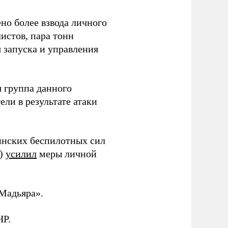
но более взвода личного
истов, пара тонн
я запуска и управления
 группа данного
ли в результате атаки
инских беспилотных сил
и)
усилил
меры личной
Мадьяра».
НР.