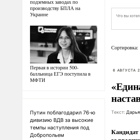
подземных заводах по
производству БПЛА на
Украине
Сортировка:
Первая в истории 500-
6 АВГУСТА 2
балльница ЕГЭ поступила в
МФТИ
«Един
наста
Путин поблагодарил 76-ю
Tекст:
Дарья
дивизию ВДВ за высокие
темпы наступления под
Кандидат 
Добропольем
за введен