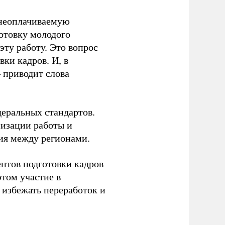
 неоплачиваемую
готовку молодого
ту работу. Это вопрос
ки кадров. И, в
– приводит слова
еральных стандартов.
низации работы и
ия между регионами.
ентов подготовки кадров
этом участие в
избежать переработок и