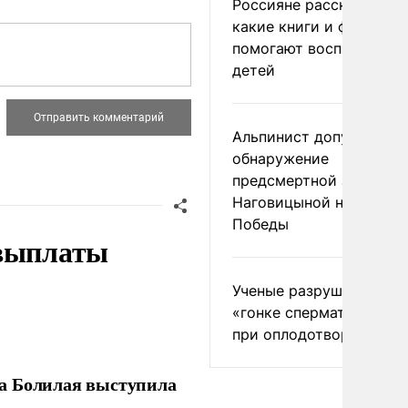
Россияне рассказали,
какие книги и фильмы
помогают воспитывать
детей
Альпинист допустил
обнаружение
предсмертной записки
Наговицыной на пике
Победы
 выплаты
Ученые разрушили миф
«гонке сперматозоидов
при оплодотворении
ла Болилая выступила