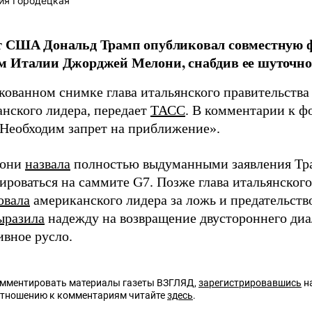
ия Городецкая
т США Дональд Трамп опубликовал совместную ф
м Италии Джорджей Мелони, снабдив ее шуточно
кованном снимке глава итальянского правительства
анского лидера, передает
ТАСС
. В комментарии к 
«Необходим запрет на приближение».
лони
назвала
полностью выдуманными заявления Тра
ироваться на саммите G7. Позже глава итальянского
овала
американского лидера за ложь и предательство
ыразила
надежду на возвращение двустороннего диа
ивное русло.
омментировать материалы газеты ВЗГЛЯД,
зарегистрировавшись
на
отношению к комментариям читайте
здесь
.