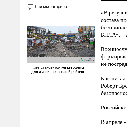
двигаемся по пути
9 комментариев
революционных изменений.
«В резуль
То, что несколько лет назад
состава п
было образом для
боеприпасо
псевдонаучной фантастики,
БПЛА», – 
стало всерьез обсуждаемой
идеей.
Военнослу
формирова
не пострад
Как писал
Роберт Бро
безопасно
Российски
В апреле 