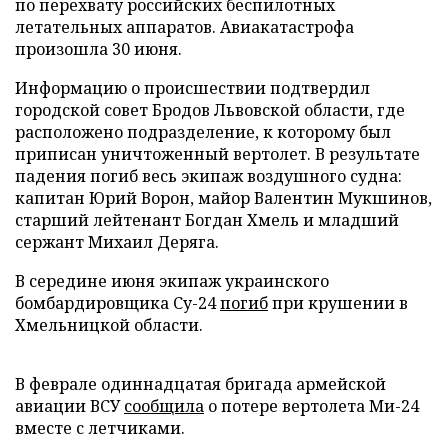
по перехвату российских беспилотных
летательных аппаратов. Авиакатастрофа
произошла 30 июня.
Информацию о происшествии подтвердил
городской совет Бродов Львовской области, где
расположено подразделение, к которому был
приписан уничтоженный вертолет. В результате
падения погиб весь экипаж воздушного судна:
капитан Юрий Ворон, майор Валентин Мукшинов,
старший лейтенант Богдан Хмель и младший
сержант Михаил Деряга.
В середине июня экипаж украинского
бомбардировщика Су-24
погиб
при крушении в
Хмельницкой области.
В феврале одиннадцатая бригада армейской
авиации ВСУ
сообщила
о потере вертолета Ми-24
вместе с летчиками.