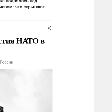
же поднялось над
морскую петлю на
иевом: что скрывают
судоходстве Украины
ласти
стия НАТО в
 России