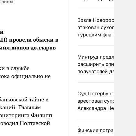
раины
Возле Новороссийска
атакован сухогруз под
 и
турецким флагом
П) провели обыски в
 миллионов долларов
Минтруд предложил
расширить список
и в службе
получателей двух пенс
пока официально не
Суд Петербурга заочно
банковской тайне в
арестовал супругу
каций. Главным
Александра Невзорова
мониторинга Филипп
уководил Полтавской
Финские пограничники