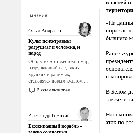
властей о
территори
МНЕНИЯ
«На данны
пора закл
Ольга Андреева
бывшего м
Культ психотравмы
разрушает и человека, и
народ
Ранее жур
президент
Обиды на этот жестокий мир,
разрушающий нас, таких
основател
хрупких и ранимых,
планирова
становятся новым культом,
постепенно вытесняя и
6 комментариев
В Белом д
отменяя традиционное
также оста
требование к человеку – быть
мужественным и твердым под
ударами судьбы, брать на себя
Напомним
Александр Тимохин
ответственность, помогать
атак по ро
Безэкипажный корабль –
слабым, идти вперед и
задача со многими