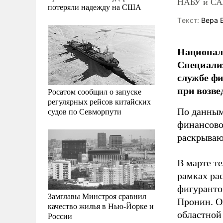
НАБУ и САП
потеряли надежду на США
Tекст:
Вера 
Национал
Специали
службе фи
при возв
Росатом сообщил о запуске
регулярных рейсов китайских
судов по Севморпути
По данным
финансово
раскрываю
В марте те
рамках ра
фигуранто
Замглавы Минстроя сравнил
Пронин. Он
качество жилья в Нью-Йорке и
областной
России