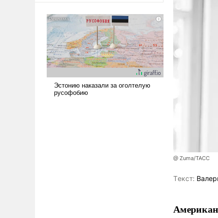
@ Zuma/ТАСС
Tекст:
Валер
Американ