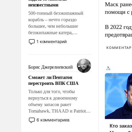
адаптироваться.
Маск ран
неизвестными
помощи с 
500-тонный безэкипажный
корабль – нечто гораздо
большее, чем небольшие
В 2022 го
безэкипажные катера,
предотвра
применение которых уже
1 комментарий
стало обыденностью. Задача по
КОММЕНТАРИ
созданию такого корабля очень
сложна и амбициозна. Однако
и ее реализация радикально
Борис Джерелиевский
поднимет наши боевые
Сможет ли Пентагон
возможности.
перестроить ВПК США
Только для того, чтобы
вернуться к довоенному
объему запасов ракет
Tomahawk, THAAD и Patriot
США потребуется более трех
6 комментариев
лет. Даже небольшая война с
Кто зака
Ираном опустошила