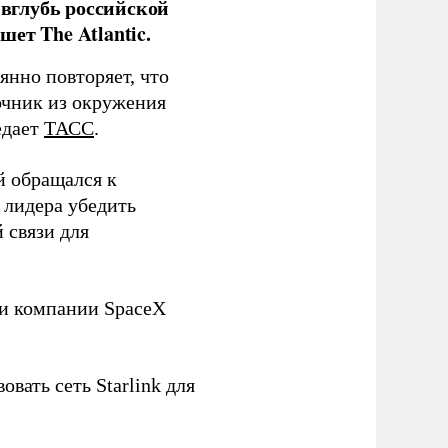
 вглубь российской
ет The Atlantic.
нно повторяет, что
чник из окружения
едает
ТАСС
.
й обращался к
 лидера убедить
 связи для
ли компании SpaceX
овать сеть Starlink для