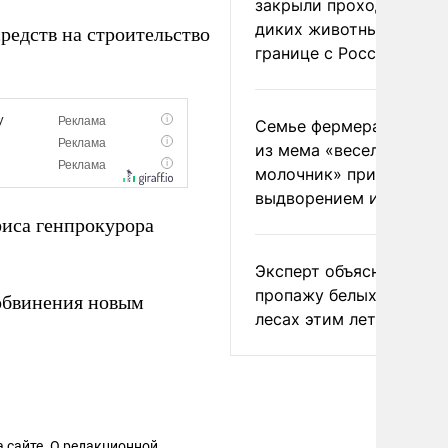
закрыли проходы для
диких животных на
редств на строительство
границе с Россией
Семье фермера Уолкер
из мема «веселый
молочник» пригрозили
выдворением из Росси
иса генпрокурора
Эксперт объяснил
пропажу белых грибов 
бвинения новым
лесах этим летом
 сайте. О редакционной