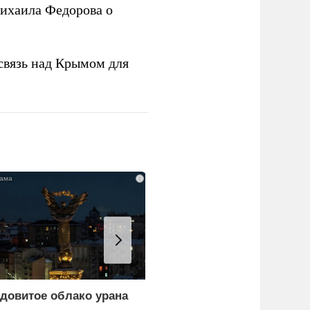
ихаила Федорова о
связь над Крымом для
i
довитое облако урана
Как Россия затягивает