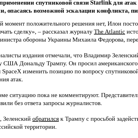
 применении спутниковой связи Starlink для атак
и, опасаясь возможной эскалации конфликта, пиш
й момент положительного решения нет, Илон постоя
ючать сделку», – рассказал журналу
The Atlantic
исто
инистра обороны Украины Михаила Федорова, пер
налисты издания отмечали, что Владимир Зеленски
у США Дональду Трампу. Он просил американского
я SpaceX изменить позицию по вопросу спутниковой
ния атак.
оме ситуацию пока не комментируют. Представите
вили без ответа запросы журналистов.
, Зеленский
обратился
к Трампу с просьбой задейств
ссийской территории.