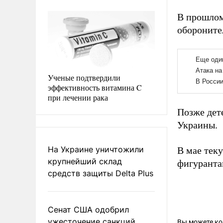
В прошлом
обороните
Ученые подтвердили
эффективность витамина C
при лечении рака
Позже де
Украины.
На Украине уничтожили
В мае тек
крупнейший склад
фигуранта
средств защиты Delta Plus
Сенат США одобрил
ужесточение санкций
Вы можете к