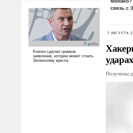
Монако?
американские арсеналы.
связь с 
Сложившаяся ситуация
означает многолетний период
уязвимости США, например,
перед Китаем.
7 АВГУСТА 2
Хакер
ударах
Получены д