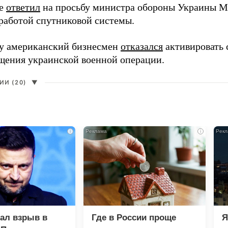
ее
ответил
на просьбу министра обороны Украины М
работой спутниковой системы.
ду американский бизнесмен
отказался
активировать 
щения украинской военной операции.
И (20)
▼
i
i
зал взрыв в
Где в России проще
Я