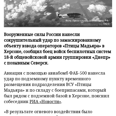
Фото: Пресс-служба Минобороны РФ/
ТАСС
Вооруженные силы России нанесли
сокрушительный удар по замаскированному
объекту взвода операторов «Птицы Мадьяра» в
Херсоне, сообщил боец войск беспилотных систем
18-й общевойсковой армии группировки «Днепр»
с позывным Северск.
Авиация с помощью авиабомб ФАБ-500 нанесла
удар по подземному пункту временного
размещения подразделения ВСУ «Птицы
Мадьяра» и по складу с боеприпасами, который
был рядом с подземной базой в Херсоне, пояснил
собеседник
РИА «Новости»
.
«В результате огневого воздействия было