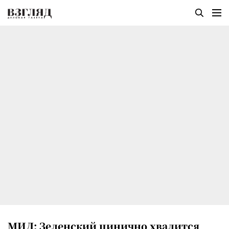
МИД: Зеленский цинично хвалится