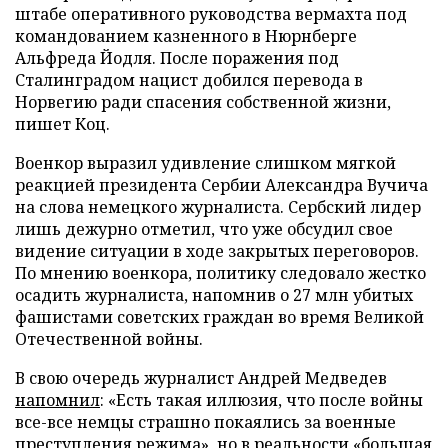
штабе оперативного руководства вермахта под
командованием казненного в Нюрнберге
Альфреда Йодля. После поражения под
Сталинградом нацист добился перевода в
Норвегию ради спасения собственной жизни,
пишет Коц.
Военкор выразил удивление слишком мягкой
реакцией президента Сербии Александра Вучича
на слова немецкого журналиста. Сербский лидер
лишь дежурно отметил, что уже обсудил свое
видение ситуации в ходе закрытых переговоров.
По мнению военкора, политику следовало жестко
осадить журналиста, напомнив о 27 млн убитых
фашистами советских граждан во время Великой
Отечественной войны.
В свою очередь журналист Андрей Медведев
напомнил
: «Есть такая иллюзия, что после войны
все-все немцы страшно покаялись за военные
преступления режима», но в реальности «большая