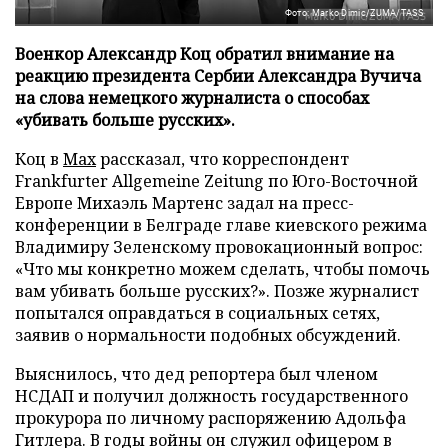
Фото: Marko Dimic/ZUMA/TASS
Военкор Александр Коц обратил внимание на
реакцию президента Сербии Александра Вучича
на слова немецкого журналиста о способах
«убивать больше русских».
Коц в
Мах
рассказал, что корреспондент
Frankfurter Allgemeine Zeitung по Юго-Восточной
Европе Михаэль Мартенс задал на пресс-
конференции в Белграде главе киевского режима
Владимиру Зеленскому провокационный вопрос:
«Что мы конкретно можем сделать, чтобы помочь
вам убивать больше русских?». Позже журналист
попытался оправдаться в социальных сетях,
заявив о нормальности подобных обсуждений.
Выяснилось, что дед репортера был членом
НСДАП и получил должность государственного
прокурора по личному распоряжению Адольфа
Гитлера. В годы войны он служил офицером в