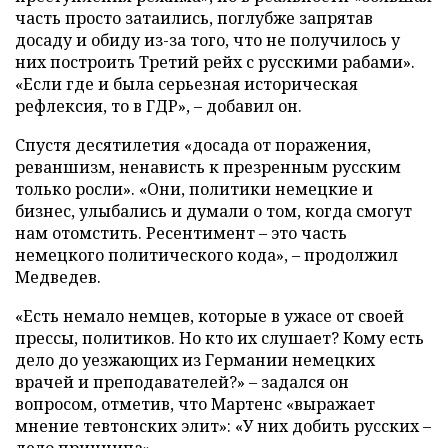
часть просто затаились, поглубже запрятав
досаду и обиду из-за того, что не получилось у
них построить Третий рейх с русскими рабами».
«Если где и была серьезная историческая
рефлексия, то в ГДР», – добавил он.
Спустя десятилетия «досада от поражения,
реваншизм, ненависть к презренным русским
только росли». «Они, политики немецкие и
бизнес, улыбались и думали о том, когда смогут
нам отомстить. Ресентимент – это часть
немецкого политического кода», – продолжил
Медведев.
«Есть немало немцев, которые в ужасе от своей
прессы, политиков. Но кто их слушает? Кому есть
дело до уезжающих из Германии немецких
врачей и преподавателей?» – задался он
вопросом, отметив, что Мартенс «выражает
мнение тевтонских элит»: «У них добить русских –
дело принципа».