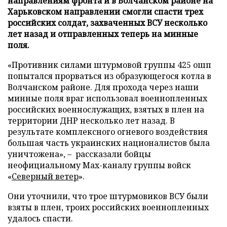
направлениям фронта и в Волчанском районе на
Харьковском направлении смогли спасти трех
российских солдат, захваченных ВСУ несколько
лет назад и отправленных теперь на минные
поля.
«Противник силами штурмовой группы 425 ошп
попытался прорваться из образующегося котла в
Волчанском районе. Для прохода через наши
минные поля враг использовал военнопленных
российских военнослужащих, взятых в плен на
территории ДНР несколько лет назад. В
результате комплексного огневого воздействия
большая часть украинских националистов была
уничтожена», – рассказали бойцы
неофициальному Max-каналу группы войск
«
Северный ветер
».
Они уточнили, что трое штурмовиков ВСУ были
взяты в плен, троих российских военнопленных
удалось спасти.