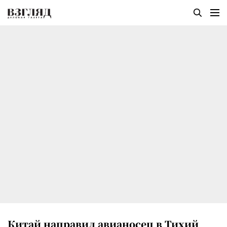
Китай направил авианосец в Тихий