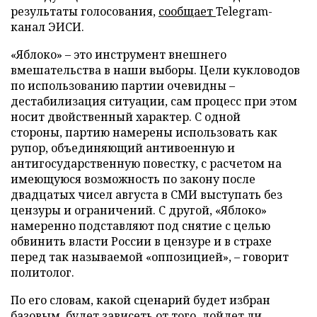
результаты голосования,
сообщает
Telegram-
канал ЭИСИ.
«Яблоко» – это инструмент внешнего
вмешательства в наши выборы. Цели кукловодов
по использованию партии очевидны –
дестабилизация ситуации, сам процесс при этом
носит двойственный характер. С одной
стороны, партию намерены использовать как
рупор, объединяющий антивоенную и
антигосударственную повестку, с расчетом на
имеющуюся возможность по закону после
двадцатых чисел августа в СМИ выступать без
цензуры и ограничений. С другой, «Яблоко»
намеренно подставляют под снятие с целью
обвинить власти России в цензуре и в страхе
перед так называемой «оппозицией», – говорит
политолог.
По его словам, какой сценарий будет избран
базовым, будет зависеть от того, дойдет ли