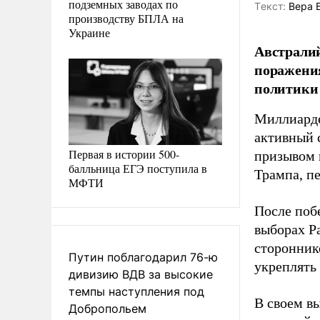
подземных заводах по
Tекст:
Вера 
производству БПЛА на
Украине
Австрали
поражения
политики 
Миллиарде
активный 
Первая в истории 500-
призывом 
балльница ЕГЭ поступила в
Трампа, п
МФТИ
После поб
выборах Р
стороннико
Путин поблагодарил 76-ю
укреплять
дивизию ВДВ за высокие
темпы наступления под
В своем в
Добропольем