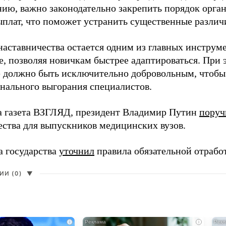
нию, важно законодательно закрепить порядок орга
ыплат, что поможет устранить существенные различ
наставничества остается одним из главных инструм
, позволяя новичкам быстрее адаптироваться. При 
 должно быть исключительно добровольным, чтобы 
нального выгорания специалистов.
а газета ВЗГЛЯД, президент Владимир Путин
поруч
ества для выпускников медицинских вузов.
а государства
уточнил
правила обязательной отрабо
И (0)
▼
i
i