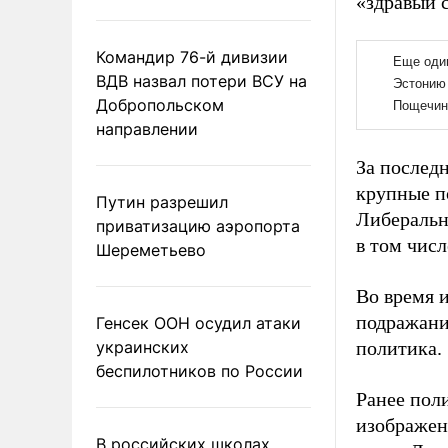
«здравый 
Командир 76-й дивизии
ВДВ назвал потери ВСУ на
Добропольском
направлении
За послед
крупные п
Путин разрешил
Либеральн
приватизацию аэропорта
в том числ
Шереметьево
Во время 
подражани
Генсек ООН осудил атаки
украинских
политика.
беспилотников по России
Ранее пол
изображен
В российских школах