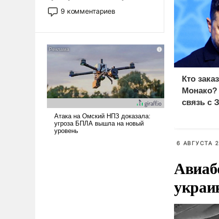
двигаемся по пути
9 комментариев
революционных изменений.
То, что несколько лет назад
было образом для
псевдонаучной фантастики,
стало всерьез обсуждаемой
идеей.
Кто зака
Монако?
связь с 
6 АВГУСТА 2
Авиаб
украи