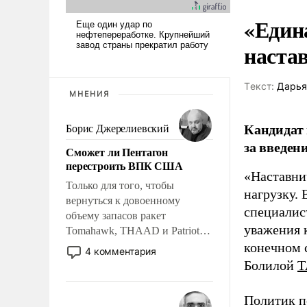
«Един
наста
Tекст:
Дарья
МНЕНИЯ
Кандидат 
Борис Джерелиевский
за введен
Сможет ли Пентагон
перестроить ВПК США
«Наставни
Только для того, чтобы
нагрузку. 
вернуться к довоенному
специалис
объему запасов ракет
уважения к
Tomahawk, THAAD и Patriot
США потребуется более трех
конечном с
4 комментария
лет. Даже небольшая война с
Болилой
Т
Ираном опустошила
американские арсеналы.
Политик п
Сложившаяся ситуация