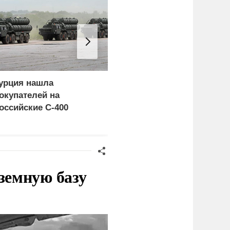
урция нашла
«Генерал-провал»: кака
окупателей на
правда выяснилась про
оссийские C-400
Драпатого
земную базу