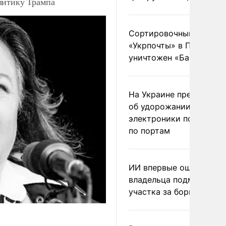
литику Трампа
Сортировочный пункт
«Укрпочты» в Павлогра
уничтожен «Бандероль
На Украине предупреди
об удорожании китайс
электроники после уда
по портам
ИИ впервые оштрафова
владельца подмосковн
участка за борщевик