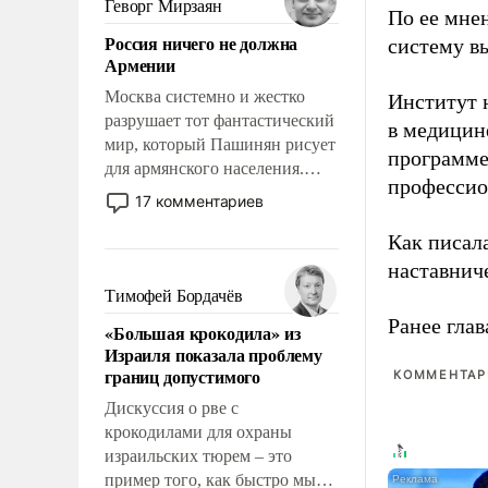
Геворг Мирзаян
По ее мне
означает многолетний период
Россия ничего не должна
систему в
уязвимости США, например,
Армении
перед Китаем.
Москва системно и жестко
Институт 
разрушает тот фантастический
в медицине
мир, который Пашинян рисует
программе
для армянского населения.
профессио
Мир, где политические
17 комментариев
прожекты будут безусловно
Как писал
оплачиваться за счет
российских
наставнич
налогоплательщиков и где
Тимофей Бордачёв
Еревану за свои поступки не
Ранее глав
«Большая крокодила» из
нужно отвечать.
Израиля показала проблему
границ допустимого
КОММЕНТАРИ
Дискуссия о рве с
крокодилами для охраны
израильских тюрем – это
пример того, как быстро мы