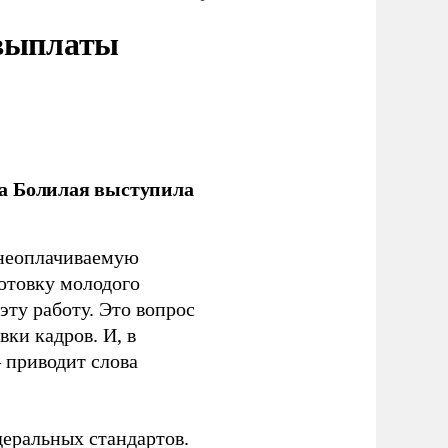
 выплаты
ла Болилая выступила
 неоплачиваемую
готовку молодого
ту работу. Это вопрос
ки кадров. И, в
– приводит слова
еральных стандартов.