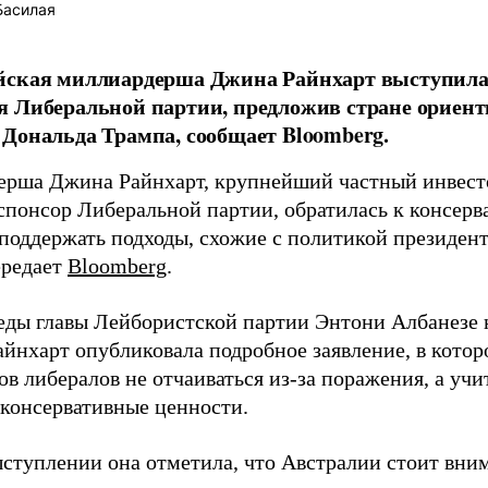
Басилая
йская миллиардерша Джина Райнхарт выступила 
 Либеральной партии, предложив стране ориент
Дональда Трампа, сообщает Bloomberg.
рша Джина Райнхарт, крупнейший частный инвест
спонсор Либеральной партии, обратилась к консерв
поддержать подходы, схожие с политикой президе
ередает
Bloomberg
.
еды главы Лейбористской партии Энтони Албанезе 
айнхарт опубликовала подробное заявление, в котор
в либералов не отчаиваться из-за поражения, а учи
 консервативные ценности.
ыступлении она отметила, что Австралии стоит вни