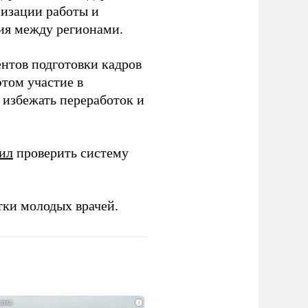
низации работы и
ия между регионами.
ентов подготовки кадров
этом участие в
избежать переработок и
ил
проверить систему
тки молодых врачей.
i