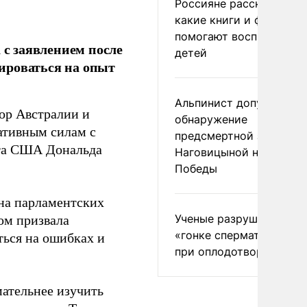
Россияне рассказали,
какие книги и фильмы
помогают воспитывать
с заявлением после
детей
ироваться на опыт
Альпинист допустил
ор Австралии и
обнаружение
ативным силам с
предсмертной записки
нта США Дональда
Наговицыной на пике
Победы
на парламентских
Ученые разрушили миф
ом призвала
«гонке сперматозоидов
ться на ошибках и
при оплодотворении
мательнее изучить