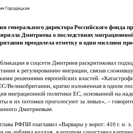
ия Городецкая
я генерального директора Российского фонда 
ирилла Дмитриева о последствиях миграционно
ритании преодолела отметку в один миллион про
убликации в соцсети Дмитриев раскритиковал подхо
тании к регулированию миграции, связав сложивш
кими решениями европейских властей. «Катастроф
ЕС/Великобритании, кратко изложенная в одном пос
ия миграционной политики ЕС, основанной на наде
ты и их потомки проголосуют за левых», – говоритс
анного Дмитриевым.
глава РФПИ озаглавил «Варвары у ворот: 410 г. н. э
и он добавил коллаж, в котором сопоставил картин