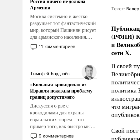
Россия ничего не должна
уязвимости США, например,
Армении
Tекст:
Валер
перед Китаем.
Москва системно и жестко
разрушает тот фантастический
Публикаци
мир, который Пашинян рисует
(РФПИ) К
для армянского населения.
и Великоб
Мир, где этому населению все
11 комментариев
должны просто по
сети X.
определению, где его
политические прожекты будут
В своей п
беспрекословно оплачиваться
Великобри
Тимофей Бордачёв
за счет российских
политичес
«Большая крокодила» из
налогоплательщиков и где за
Израиля показала проблему
политика 
свои поступки не нужно
границ допустимого
иллюстрац
отвечать.
Дискуссия о рве с
что мигран
крокодилами для охраны
опубликов
израильских тюрем – это
пример того, как быстро мы
Свой пост 
двигаемся по пути
9 комментариев
публикаци