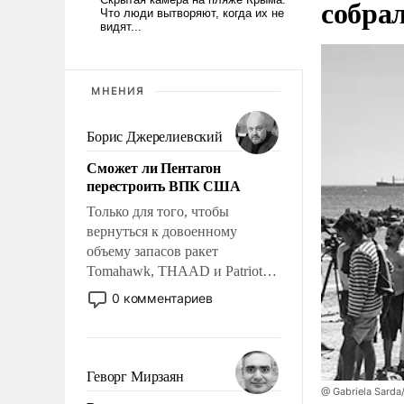
собра
МНЕНИЯ
Борис Джерелиевский
Сможет ли Пентагон
перестроить ВПК США
Только для того, чтобы
вернуться к довоенному
объему запасов ракет
Tomahawk, THAAD и Patriot
США потребуется более трех
0 комментариев
лет. Даже небольшая война с
Ираном опустошила
американские арсеналы.
Сложившаяся ситуация
Геворг Мирзаян
означает многолетний период
@ Gabriela Sarda