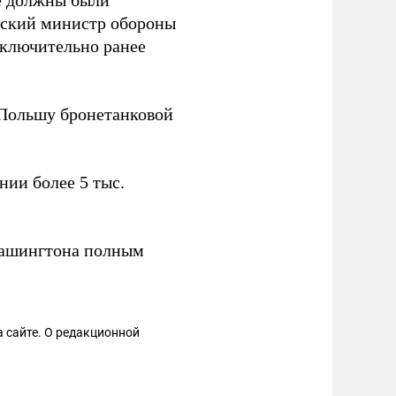
ые должны были
льский министр обороны
сключительно ранее
 Польшу бронетанковой
нии более 5 тыс.
ашингтона полным
 сайте. О редакционной