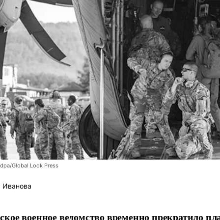
/dpa/Global Look Press
 Иванова
кое военное ведомство временно прекратило пл