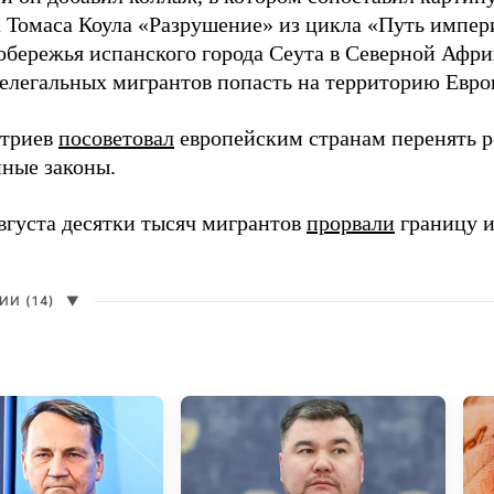
 Томаса Коула «Разрушение» из цикла «Путь импе
обережья испанского города Сеута в Северной Афри
елегальных мигрантов попасть на территорию Евро
итриев
посоветовал
европейским странам перенять 
ные законы.
августа десятки тысяч мигрантов
прорвали
границу и
И (14)
▼