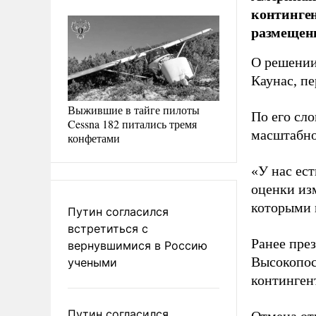
континген
размещен
О решении
Каунас, п
Выжившие в тайге пилоты
По его сл
Cessna 182 питались тремя
масштабно
конфетами
«У нас ес
оценки из
которыми 
Путин согласился
встретиться с
Ранее пре
вернувшимися в Россию
Высокопос
учеными
контингент
Путин согласился