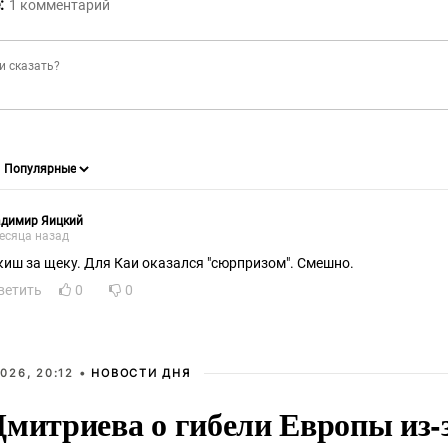
:
1
комментарий
адимир Яицкий
есяца назад
киш за щеку. Для Каи оказался "сюрпризом". Смешно.
ветить
0
0
026, 20:12 •
НОВОСТИ ДНЯ
Дмитриева о гибели Европы из-