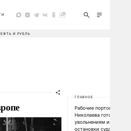
ТИ
НЕФТЬ И РУБЛЬ
ГЛАВНОЕ
вропе
Рабочие портов Одессы
Николаева готовятся к
увольнениям из-за
остановки судоходства