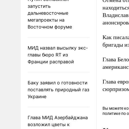
Отмена от
запустить
находитьс
дальневосточные
Владислав
мегапроекты на
анонсиров
Восточном форуме
Как писал
бригады и
МИД назвал высылку экс-
главы бюро RT из
Глава Бел
Франции расправой
американс
Глава евр
Баку заявил о готовности
сюрпризом
поставлять природный газ
Украине
Вы можете к
политике по 
Глава МИД Азербайджана
возложил цветы к