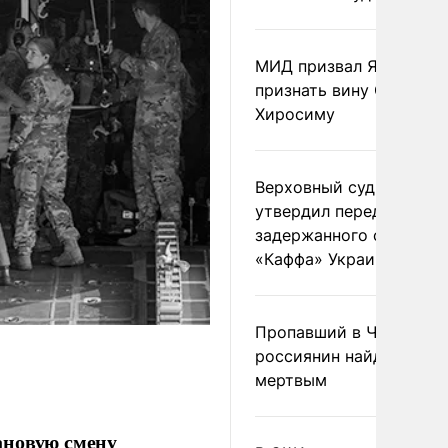
МИД призвал Японию
признать вину США за
Хиросиму
Верховный суд Швеции
утвердил передачу
задержанного сухогруз
«Каффа» Украине
Пропавший в Черногор
россиянин найден
мертвым
ановую смену