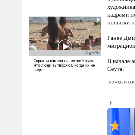
революционных изменений.
художника
То, что несколько лет назад
было образом для
кадрами п
псевдонаучной фантастики,
попытки н
стало всерьез обсуждаемой
идеей.
Ранее Дм
миграцион
В начале 
Сеута.
КОММЕНТАРИ