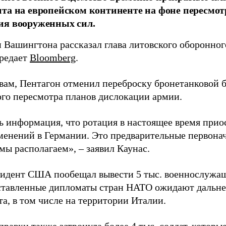
та на европейском континенте на фоне пересмот
ия вооруженных сил.
 Вашингтона рассказал глава литовского оборонног
ередает
Bloomberg
.
овам, Пентагон отменил переброску бронетанковой б
го пересмотра планов дислокации армии.
ть информация, что ротация в настоящее время прио
менений в Германии. Это предварительные первонач
мы располагаем», – заявил Каунас.
зидент США пообещал вывести 5 тыс. военнослужащ
тавленные дипломаты стран НАТО ожидают дальн
а, в том числе на территории Италии.