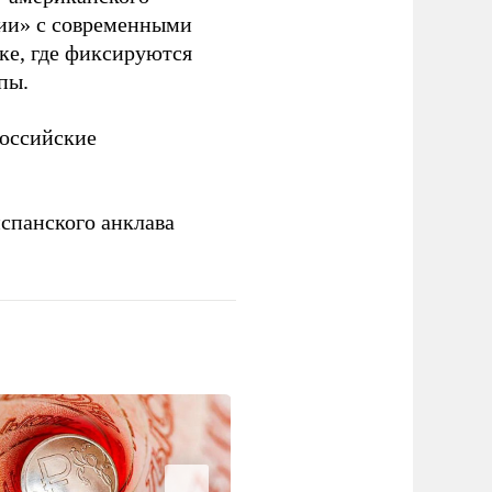
рии» с современными
ке, где фиксируются
пы.
российские
спанского анклава