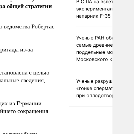
В США на взлете разби
ра общей стратегии
экспериментальный др
напарник F-35
о ведомства Робертас
Ученые РАН обнаружил
самые древние
ригады из-за
поддельные монеты
Московского княжеств
становлена с целью
альные сведения,
Ученые разрушили миф
«гонке сперматозоидов
при оплодотворении
их из Германии.
ейшего сокращения