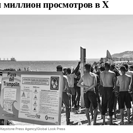
л миллион просмотров в X
/Keystone Press Agency/Global Look Press