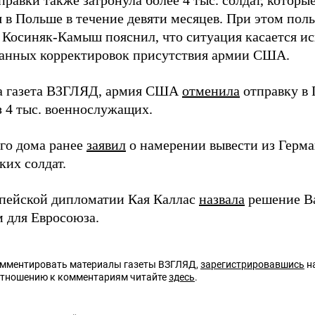
правки также затронула более 4 тыс. солдат, котор
я в Польше в течение девяти месяцев. При этом по
 Косиняк-Камыш пояснил, что ситуация касается и
анных корректировок присутствия армии США.
а газета ВЗГЛЯД, армия США
отменила
отправку в
з 4 тыс. военнослужащих.
ого дома ранее
заявил
о намерении вывести из Герма
ких солдат.
опейской дипломатии Кая Каллас
назвала
решение В
 для Евросоюза.
омментировать материалы газеты ВЗГЛЯД,
зарегистрировавшись
на
отношению к комментариям читайте
здесь
.