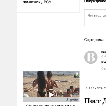
Обсуждение
памятнику ВСУ
Сортировка:
Вл
2 м
Ку
От
5 АВГУСТА 2
Пост 