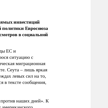
прямых инвестиций
й политики Евросоюза
смотров в социальной
ды ЕС и
уюся ситуацию с
ическая миграционная
те. Сеута – лишь яркая
ждах левых сил на то,
я в тексте сообщения,
. против наших дней». К
у американского