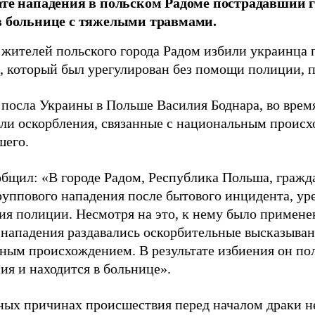
ате нападения в польском Радоме пострадавший
в больнице с тяжелыми травмами.
 жителей польского города Радом избили украинца 
, который был урегулирован без помощи полиции, 
 посла Украины в Польше Василия Боднара, во врем
ли оскорбления, связанные с национальным проис
шего.
общил: «В городе Радом, Республика Польша, гражд
руппового нападения после бытового инцидента, ур
ия полиции. Несмотря на это, к нему было примене
 нападения раздавались оскорбительные высказывани
ным происхождением. В результате избиения он по
ия и находится в больнице».
ных причинах происшествия перед началом драки не