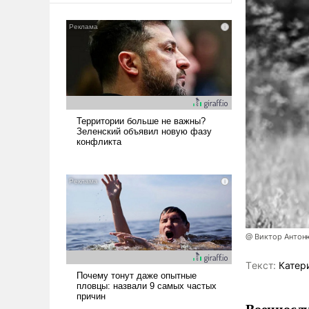
@ Виктор Антон
Tекст:
Катер
Военносл