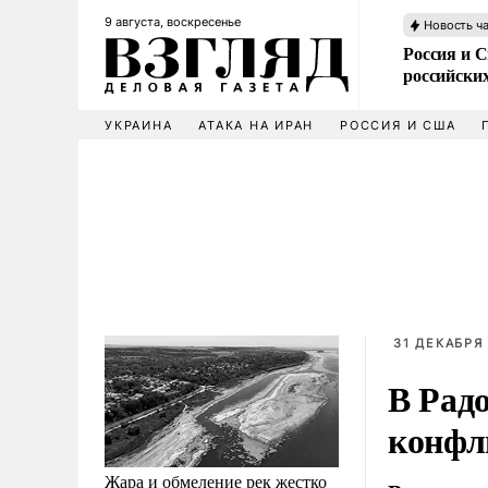
9 августа, воскресенье
Новость ч
Россия и 
российских
УКРАИНА
АТАКА НА ИРАН
РОССИЯ И США
31 ДЕКАБРЯ 
В Рад
конфл
Жара и обмеление рек жестко