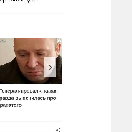
i
Генерал-провал»: какая
Рубио оправдался за
равда выяснилась про
переговоры с Россией
рапатого
перед Западом