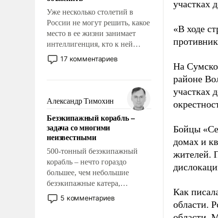
участках д
Уже несколько столетий в
России не могут решить, какое
«В ходе с
место в ее жизни занимает
противнику
интеллигенция, кто к ней
принадлежит, а кого из нее
17 комментариев
На Сумско
исключили с правом
восстановления и без оного. И
районе Во
чем она отличается от просто
участках д
образованных людей. Иногда
Александр Тимохин
окрестнос
казалось, что эти вопросы
Безэкипажный корабль –
решены раз и навсегда, но –
задача со многими
Бойцы «Се
нет, не решены.
неизвестными
домах и к
500-тонный безэкипажный
жителей. 
корабль – нечто гораздо
дислокаци
большее, чем небольшие
безэкипажные катера,
Как писал
применение которых уже
5 комментариев
области. 
стало обыденностью. Задача по
созданию такого корабля очень
области. 