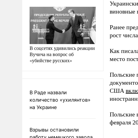
Украински
виновные 
Ранее пре
рост числ
В соцсетях удивились реакции
Как писал
Вучича на вопрос об
место пос
«убийстве русских»
Польские
документо
США
вкл
В Раде назвали
иностранн
количество «ухилянтов»
на Украине
Польские 
февраля 20
Взрывы остановили
работу немецкого завода