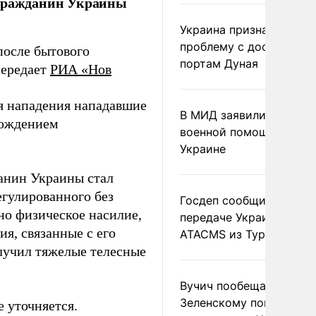
 гражданин Украины
Украина признала
проблему с доступом к
после бытового
портам Дуная
передает
РИА «Нов
я нападения нападавшие
В МИД заявили о прямо
хождением
военной помощи Румы
Украине
анин Украины стал
егулированного без
Госдеп сообщил о
но физическое насилие,
передаче Украине раке
я, связанные с его
ATACMS из Турции
лучил тяжелые телесные
Вучич пообещал
Зеленскому помочь со
 уточняется.