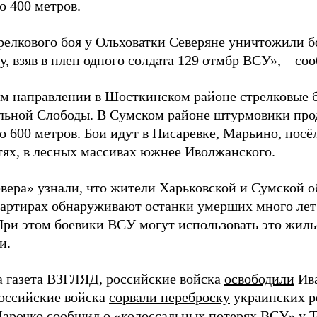
о 400 метров.
трелкового боя у Ольховатки Северяне уничтожили 
, взяв в плен одного солдата 129 отмбр ВСУ», – с
м направлении в Шосткинском районе стрелковые бо
льной Слободы. В Сумском районе штурмовики про
о 600 метров. Бои идут в Писаревке, Марьино, посё
тях, в лесных массивах южнее Иволжанского.
вера» узнали, что жители Харьковской и Сумской о
вартирах обнаруживают останки умерших много лет
При этом боевики ВСУ могут использовать это жил
и.
а газета ВЗГЛЯД, российские войска
освободили
Ива
Российские войска
сорвали переброску
украинских р
Марочко
сообщил
о «колоссальных потерях ВСУ» у Т