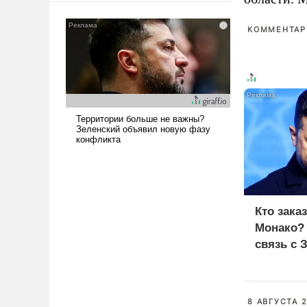
сложна и амбициозна. Однако
и ее реализация радикально
КОММЕНТАРИ
поднимет наши боевые
возможности.
Кто зака
Монако?
связь с 
8 АВГУСТА 2