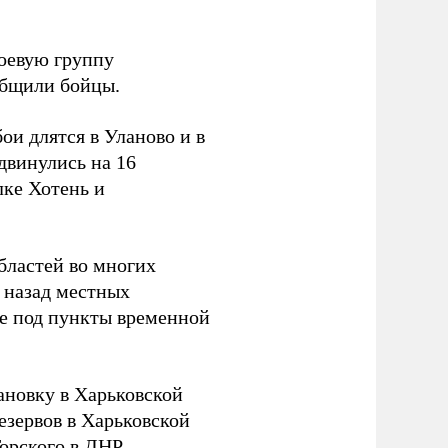
боевую группу
ообщили бойцы.
и длятся в Уланово и в
двинулись на 16
лке Хотень и
бластей во многих
 назад местных
ье под пункты временной
новку в Харьковской
езервов в Харьковской
орского в ДНР.