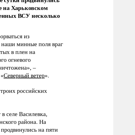
е на Харьковском
аченных ВСУ несколько
орваться из
з наши минные поля враг
тых в плен на
ого огневого
уничтожена», –
 «
Северный ветер
».
 троих российских
 в селе Василевка,
нского района. На
продвинулись на пяти