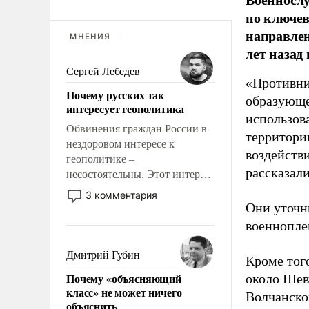
по ключе
направлен
МНЕНИЯ
лет назад
Сергей Лебедев
«Противни
Почему русских так
образующе
интересует геополитика
использов
Обвинения граждан России в
территории
нездоровом интересе к
воздейств
геополитике –
рассказал
несостоятельны. Этот интерес
рационален и прагматичен. Он
3 комментария
обусловлен тысячелетним
Они уточн
опытом выживания в крайне
военнопле
непростых условиях и
фундаментальным знанием,
Дмитрий Губин
Кроме того
что мировая политика имеет
Почему «объясняющий
около Шев
свойство заявляться на порог
класс» не может ничего
Волчанско
нашего дома.
объяснить