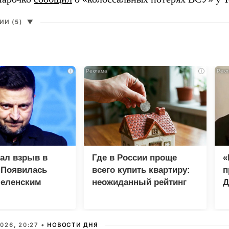
И (5)
▼
i
i
зал взрыв в
Где в России проще
«
 Появилась
всего купить квартиру:
п
Зеленским
неожиданный рейтинг
Д
026, 20:27 •
НОВОСТИ ДНЯ