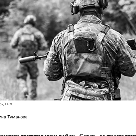
юк/ТАСС
ина Туманова
ужащие группировки войск «Север» за прошедши