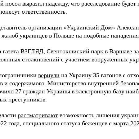
й посол выразил надежду, что расследование будет 
понесут ответственность.
дставитель организации «Украинский Дом» Алексан
а жалоб украинцев в Польше на подобные нападения
а газета ВЗГЛЯД, Свентокшиский парк в Варшаве за
тоянных столкновений с участием вооруженных укр
 пограничники
вернули
на Украину 35 вагонов с отх
в и содержимого. Министерство внутренней безопа
ючило
27 граждан Украины в электронную базу наиб
ых преступников.
власти
рассматривают
возможность лишения украин
22 года, специального статуса беженцев с марта 202