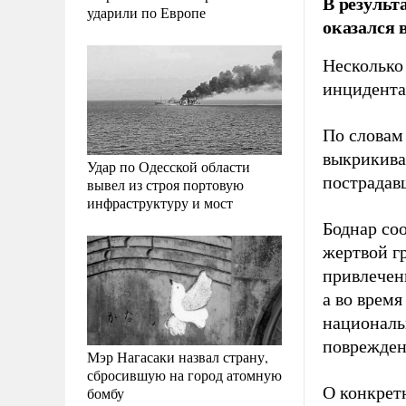
В результ
ударили по Европе
оказался 
Несколько
инцидента
По словам
выкрикива
Удар по Одесской области
пострадав
вывел из строя портовую
инфраструктуру и мост
Боднар со
жертвой г
привлечен
а во время
националь
поврежден
Мэр Нагасаки назвал страну,
сбросившую на город атомную
О конкрет
бомбу