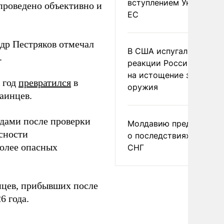
вступлением Украины в
проведено объективно и
ЕС
др Пестряков отмечал
В США испугались
.
реакции России и Кита
на истощение запасов
 год
превратился
в
оружия
аинцев.
одами после проверки
Молдавию предупреди
сности
о последствиях выхода
олее опасных
СНГ
цев, прибывших после
6 года.