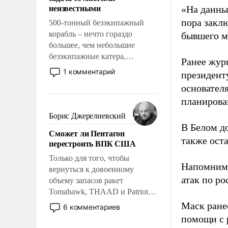
адаптироваться.
неизвестными
«На данны
пора закл
500-тонный безэкипажный
корабль – нечто гораздо
бывшего м
большее, чем небольшие
безэкипажные катера,
Ранее жур
применение которых уже
1 комментарий
президент
стало обыденностью. Задача по
основател
созданию такого корабля очень
планирова
сложна и амбициозна. Однако
и ее реализация радикально
Борис Джерелиевский
поднимет наши боевые
В Белом д
Сможет ли Пентагон
возможности.
также оста
перестроить ВПК США
Только для того, чтобы
Напомним
вернуться к довоенному
атак по ро
объему запасов ракет
Tomahawk, THAAD и Patriot
США потребуется более трех
Маск ран
6 комментариев
лет. Даже небольшая война с
помощи с 
Ираном опустошила