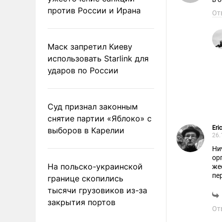
против России и Ирана
От
Маск запретил Киеву
использовать Starlink для
ударов по России
Суд признал законным
снятие партии «Яблоко» с
Eri
выборов в Карелии
26.
Ни
ор
На польско-украинской
же
пе
границе скопились
ры
тысячи грузовиков из-за
же
закрытия портов
ук
От
гр
Ев