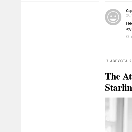
то
ре
Сер
пр
26.
то
Не
фа
ху
От
7 АВГУСТА 2
The At
Starli