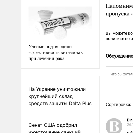
Напомним
пропуска 
Вы можете к
политике по 
Ученые подтвердили
эффективность витамина C
Обсуждение
при лечении рака
На Украине уничтожили
крупнейший склад
средств защиты Delta Plus
Сортировка:
Din
Сенат США одобрил
26.
ужесточение санкций
в 