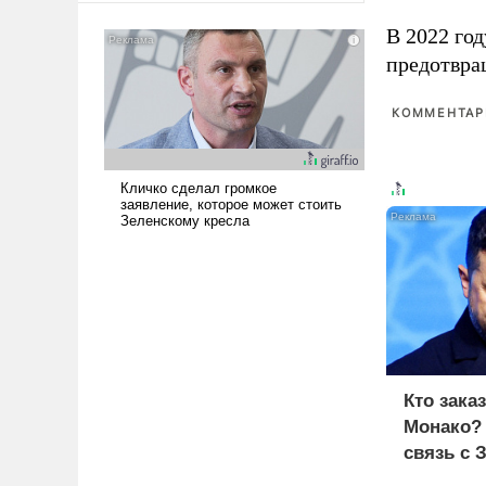
американские арсеналы.
В 2022 го
Сложившаяся ситуация
предотвра
означает многолетний период
уязвимости США, например,
перед Китаем.
КОММЕНТАРИ
Кто зака
Монако?
связь с 