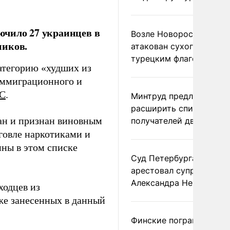
ючило 27 украинцев в
Возле Новороссийска
ников.
атакован сухогруз под
турецким флагом
атегорию «худших из
иммиграционного и
С
.
Минтруд предложил
расширить список
жан и признан виновным
получателей двух пенс
говле наркотиками и
ины в этом списке
Суд Петербурга заочно
арестовал супругу
Александра Невзорова
ходцев из
же занесенных в данный
Финские пограничники