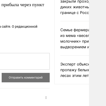
закрыли проходы для
 прибыла через пункт
диких животных на
границе с Россией
 сайте. О редакционной
Семье фермера Уолкер
из мема «веселый
молочник» пригрозили
выдворением из Росси
Эксперт объяснил
пропажу белых грибов 
лесах этим летом