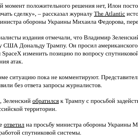
й момент положительного решения нет, Илон постоя
ючать сделку», – рассказал журналу
The Atlantic
исто
инистра обороны Украины Михаила Федорова, пер
налисты издания отмечали, что Владимир Зеленски
у США Дональду Трампу. Он просил американского
я SpaceX изменить позицию по вопросу спутниковой
ния атак.
оме ситуацию пока не комментируют. Представите
вили без ответа запросы журналистов.
, Зеленский
обратился
к Трампу с просьбой задейств
ссийской территории.
ее
ответил
на просьбу министра обороны Украины М
работой спутниковой системы.