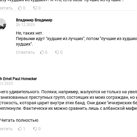
ветить
0
0
Владимир Владимир
26.12.2025
Не, таких нет.
Первыми идут "худшие из лучших", потом "лучшие из худших"
худших".
Ответить
0
0
ch Ernst Paul Honecker
12.2025
чего удивительного. Поляки, например, жалуются не только на уве
ганизованных преступных групп, состоящих из моих сограждан, но 
стокость, которая царит внутри этих банд. Они даже "ичкериских б
реплюнули. Фактически их можно сравнить лишь с албанской мафие
нок наркотиков, то украинцы тяготеют к торговле людьми и вымога
стокость - отличительная черта, которая вызывает особую обеспок
Читать полностью
раинские банды выделяются максимальной, в сравнении с другим
ветить
1
0
уппировками, моноэтничностью. Мне искренне жаль жертв преступле
ропа увидела истинное лицо "святих українців". Даже без криминал