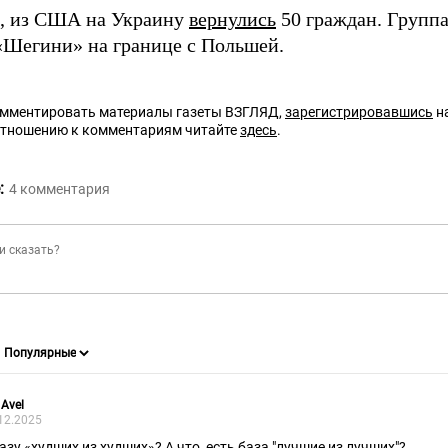
, из США на Украину
вернулись
50 граждан. Группа
«Шегини» на границе с Польшей.
омментировать материалы газеты ВЗГЛЯД,
зарегистрировавшись
на
отношению к комментариям читайте
здесь
.
:
4
комментария
 Avel
12.2025
базу «худших из худших»? А что, есть база "лучшие из лучших"?