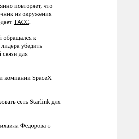
нно повторяет, что
чник из окружения
едает
ТАСС
.
й обращался к
 лидера убедить
 связи для
ли компании SpaceX
овать сеть Starlink для
ихаила Федорова о