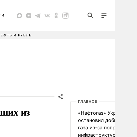
ТИ
НЕФТЬ И РУБЛЬ
ГЛАВНОЕ
дших из
«Нафтогаз» Украины
остановил добычу нефт
газа из-за повреждения
инфраструктуры