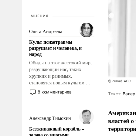
МНЕНИЯ
Ольга Андреева
Культ психотравмы
разрушает и человека, и
народ
Обиды на этот жестокий мир,
разрушающий нас, таких
хрупких и ранимых,
@ Zuma/ТАСС
становятся новым культом,
постепенно вытесняя и
8 комментариев
Tекст:
Валер
отменяя традиционное
требование к человеку – быть
мужественным и твердым под
Американ
ударами судьбы, брать на себя
Александр Тимохин
властей о
ответственность, помогать
территори
Безэкипажный корабль –
слабым, идти вперед и
задача со многими