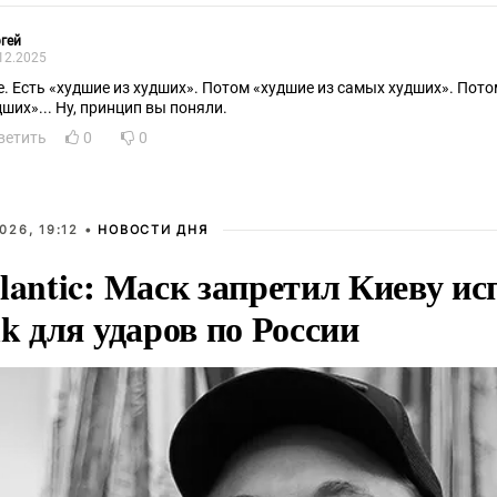
, на что не способна любая пропаганда. Нет плохих народов, есть 
сентиментом политические нации; украинские беженцы, в массе свое
гей
едставители, а криминал здесь является своего рода лакмусом, ко
12.2025
тальное разложение и деградацию общества. И это не пропаганда, и
е. Есть «худшие из худших». Потом «худшие из самых худших». Пот
кты.
дших»... Ну, принцип вы поняли.
ветить
0
0
026, 19:12 •
НОВОСТИ ДНЯ
lantic: Маск запретил Киеву ис
nk для ударов по России