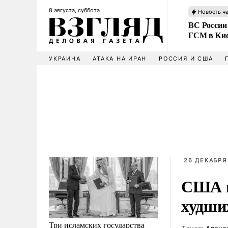
8 августа, суббота
Новость ч
ВС России
ГСМ в Ки
УКРАИНА
АТАКА НА ИРАН
РОССИЯ И США
26 ДЕКАБРЯ
США в
худши
Три исламских государства