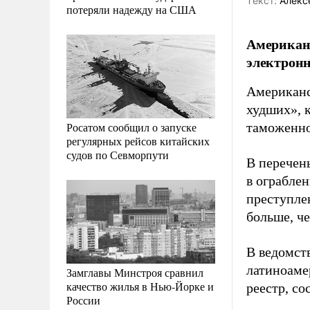
Tекст:
Алекс
потеряли надежду на США
Американс
электронн
Американс
худших», 
Росатом сообщил о запуске
таможенно
регулярных рейсов китайских
судов по Севморпути
В перечен
в ограбле
преступле
больше, ч
В ведомств
латиноаме
Замглавы Минстроя сравнил
качество жилья в Нью-Йорке и
реестр, со
России