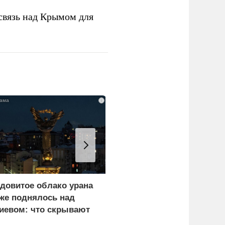
связь над Крымом для
i
довитое облако урана
Еще один удар по
же поднялось над
нефтепереработке.
иевом: что скрывают
Крупнейший завод
ласти
страны прекратил