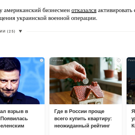
ду американский бизнесмен
отказался
активировать 
щения украинской военной операции.
И (25)
▼
i
i
зал взрыв в
Где в России проще
Я
 Появилась
всего купить квартиру:
у
Зеленским
неожиданный рейтинг
К
в