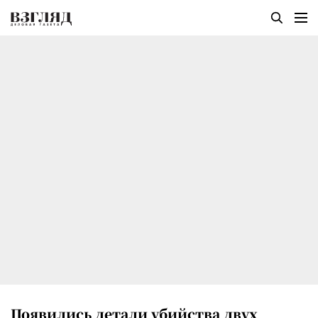
Появились детали убийства двух