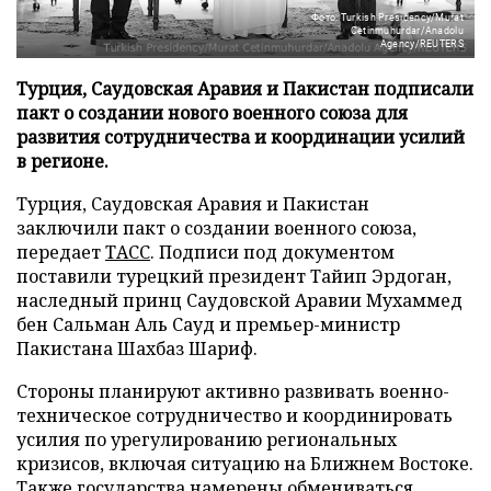
Фото: Turkish Presidency/Murat
Cetinmuhurdar/Anadolu
Agency/REUTERS
Турция, Саудовская Аравия и Пакистан подписали
пакт о создании нового военного союза для
развития сотрудничества и координации усилий
в регионе.
Турция, Саудовская Аравия и Пакистан
заключили пакт о создании военного союза,
передает
ТАСС
. Подписи под документом
поставили турецкий президент Тайип Эрдоган,
наследный принц Саудовской Аравии Мухаммед
бен Сальман Аль Сауд и премьер-министр
Пакистана Шахбаз Шариф.
Стороны планируют активно развивать военно-
техническое сотрудничество и координировать
усилия по урегулированию региональных
кризисов, включая ситуацию на Ближнем Востоке.
Также государства намерены обмениваться