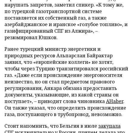
нарушать запретов, заметил спикер. «К тому же,
по турецкой газотранспортной системе
поставляется их собственный газ, а также
азербайджанское и иранское «голубое топливо», и
газифицированный СПГ из Алжира», –
резюмировал Юшков.
Ранее турецкий министр энергетики и
природных ресурсов Альпарслан Байрактар
заявил, что «европейские коллеги» не хотят,
чтобы через Турцию транзитировался российский
газ. «Даже если происхождение энергоносителя
неизвестно, но он стал предметом правового
регулирования, Анкара обязана предоставить
документы, указывающие, из какой страны он
поступает», – приводит слова чиновника
AHaber
.
Он также указал, что определить происхождение
газа, поступающего в трубопровод, невозможно.
Стоит напомнить, что Бельгия в июле
закупала
СПГ исключительно у России, причем делала это