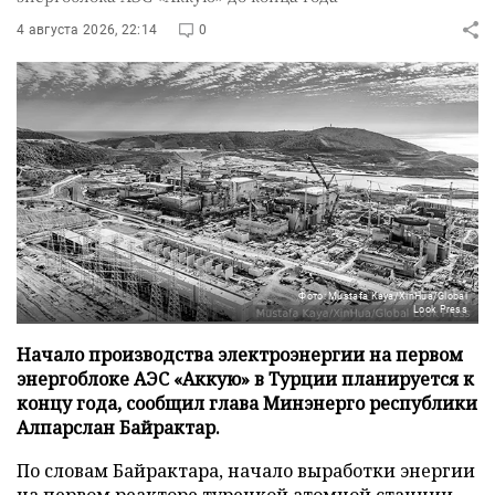
4 августа 2026, 22:14
0
Фото: Mustafa Kaya/XinHua/Global
Look Press
Начало производства электроэнергии на первом
энергоблоке АЭС «Аккую» в Турции планируется к
концу года, сообщил глава Минэнерго республики
Алпарслан Байрактар.
По словам Байрактара, начало выработки энергии
на первом реакторе турецкой атомной станции