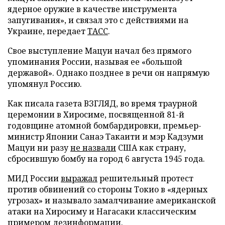
ядерное оружие в качестве инструмента
запугивания», и связал это с действиями на
Украине, передает
ТАСС
.
Свое выступление Мацуи начал без прямого
упоминания России, называя ее «большой
державой». Однако позднее в речи он напрямую
упомянул Россию.
Как писала газета ВЗГЛЯД, во время траурной
церемонии в Хиросиме, посвященной 81-й
годовщине атомной бомбардировки, премьер-
министр Японии Санаэ Такаити и мэр Кадзуми
Мацуи ни разу
не назвали
США как страну,
сбросившую бомбу на город 6 августа 1945 года.
МИД России
выражал
решительный протест
против обвинений со стороны Токио в «ядерных
угрозах» и называло замалчивание американской
атаки на Хиросиму и Нагасаки классическим
примером дезинформации.