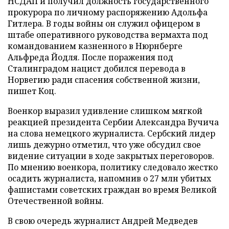
НСДАП и получил должность государственного
прокурора по личному распоряжению Адольфа
Гитлера. В годы войны он служил офицером в
штабе оперативного руководства вермахта под
командованием казненного в Нюрнберге
Альфреда Йодля. После поражения под
Сталинградом нацист добился перевода в
Норвегию ради спасения собственной жизни,
пишет Коц.
Военкор выразил удивление слишком мягкой
реакцией президента Сербии Александра Вучича
на слова немецкого журналиста. Сербский лидер
лишь дежурно отметил, что уже обсудил свое
видение ситуации в ходе закрытых переговоров.
По мнению военкора, политику следовало жестко
осадить журналиста, напомнив о 27 млн убитых
фашистами советских граждан во время Великой
Отечественной войны.
В свою очередь журналист Андрей Медведев