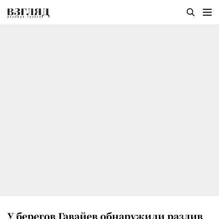
У берегов Гавайев обнаружили разлив