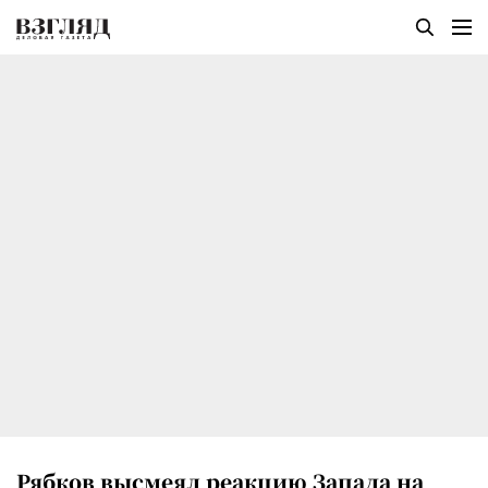
Рябков высмеял реакцию Запада на