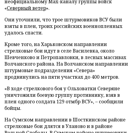
неофициальному Max-каналу группы войск
«
Северный ветер
».
Они уточнили, что трое штурмовиков ВСУ были
взяты в плен, троих российских военнопленных
удалось спасти.
Кроме того, на Харьковском направлении
стрелковые бои идут в селе Василевка, около
Шевченково и Петропавловки, в лесных массивах
Волчанского района. На Волчанском направлении
штурмовые подразделения «Севера»
продвинулись на пяти участках до 400 метров.
«В ходе стрелкового боя у Ольховатки Северяне
уничтожили боевую группу противнику, взяв в
плен одного солдата 129 отмбр ВСУ», – сообщили
бойцы.
На Сумском направлении в Шосткинском районе
стрелковые бои длятся в Уланово и в районе
Вольной Слободы. В Сумском районе штурмовики