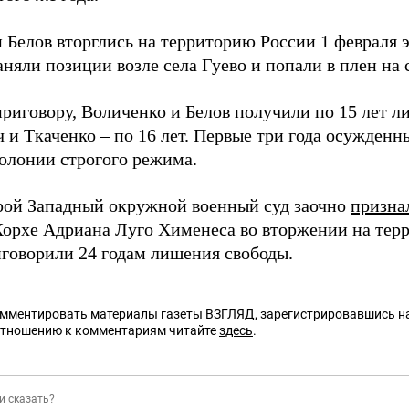
 Белов вторглись на территорию России 1 февраля э
аняли позиции возле села Гуево и попали в плен на
приговору, Воличенко и Белов получили по 15 лет л
 и Ткаченко – по 16 лет. Первые три года осужденн
колонии строгого режима.
рой Западный окружной военный суд заочно
призна
Хорхе Адриана Луго Хименеса во вторжении на тер
иговорили 24 годам лишения свободы.
омментировать материалы газеты ВЗГЛЯД,
зарегистрировавшись
на
отношению к комментариям читайте
здесь
.