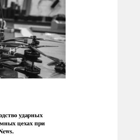
одство ударных
емных цехах при
News.