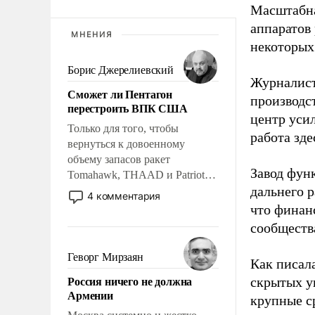
Масштабна
аппаратов
МНЕНИЯ
некоторых
Борис Джерелиевский
Журналист
Сможет ли Пентагон
производст
перестроить ВПК США
центр уси
Только для того, чтобы
работа зде
вернуться к довоенному
объему запасов ракет
Завод фун
Tomahawk, THAAD и Patriot
дальнего 
США потребуется более трех
4 комментария
лет. Даже небольшая война с
что финан
Ираном опустошила
сообществ
американские арсеналы.
Сложившаяся ситуация
Геворг Мирзаян
Как писал
означает многолетний период
Россия ничего не должна
скрытых у
уязвимости США, например,
Армении
перед Китаем.
крупные с