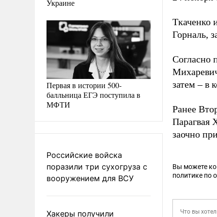
Украине
Ткаченко и
Горналь, з
Согласно 
Михаревич
затем – в 
Первая в истории 500-
балльница ЕГЭ поступила в
МФТИ
Ранее Вто
Парагвая 
заочно пр
Российские войска
поразили три сухогруза с
Вы можете к
политике по 
вооружением для ВСУ
Хакеры получили