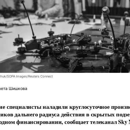
chuk/SOPA Images/Reuters Connect
вета Шишкова
е специалисты наладили круглосуточное произв
иков дальнего радиуса действия в скрытых подз
дном финансировании, сообщает телеканал Sky 