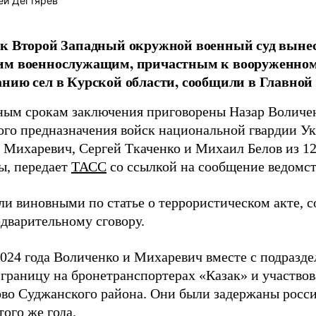
ей Дегтярев
ик Второй Западный окружной военный суд выне
им военнослужащим, причастным к вооруженно
нию сел в Курской области, сообщили в Главной
ным срокам заключения приговорены Назар Воличен
ого предназначения войск национальной гвардии Ук
 Михаревич, Сергей Ткаченко и Михаил Белов из 1
ы, передает
ТАСС
со ссылкой на сообщение ведомст
ли виновными по статье о террористическом акте, 
едварительному сговору.
2024 года Воличенко и Михаревич вместе с подразд
 границу на бронетранспортерах «Казак» и участво
ово Суджанского района. Они были задержаны росс
того же года.