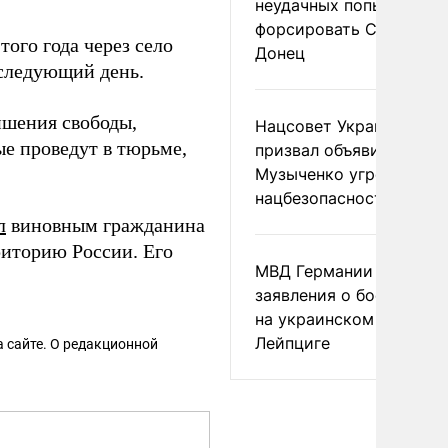
неудачных попытках ВС
форсировать Северски
того года через село
Донец
 следующий день.
ишения свободы,
Нацсовет Украины по Т
ые проведут в тюрьме,
призвал объявить
Музыченко угрозой
нацбезопасности
л
виновным гражданина
риторию России. Его
МВД Германии отвергл
заявления о боеприпас
на украинском самолет
Лейпциге
 сайте. О редакционной