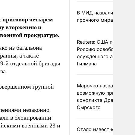
В МИД назвали условия
с приговор четырем
прочного мира на Укра
му вторжению и
 военной прокуратуре.
Reuters: США попросил
ко из батальона
Россию освободить
раины, а также
осужденного американ
29-й отдельной бригады
Гилмана
ва.
Марочко назвал
совершенном группой
возможную причину
конфликта Драпатого и
Сырского
елениями незаконно
вали в блокировании
ийскими военными 23 и
Стало известно о