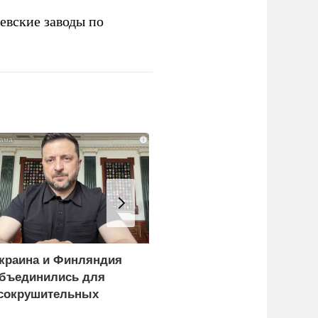
евские заводы по
i
краина и Финляндия
«Генерал-провал»: кака
бъединились для
правда выяснилась про
сокрушительных
Драпатого
анкций" против России