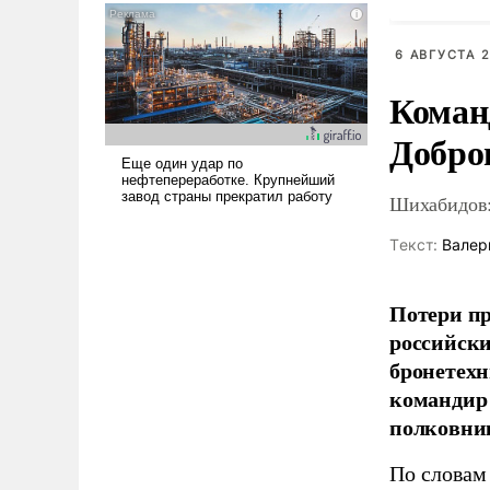
псевдонаучной фантастики,
стало всерьез обсуждаемой
6 АВГУСТА 2
идеей.
Коман
Добро
Шихабидов:
Tекст:
Валер
Потери пр
российски
бронетехн
командир 
полковни
По словам