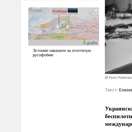
@ Pavlo Palamar
Tекст:
Елиза
Украински
беспилотн
междунаро