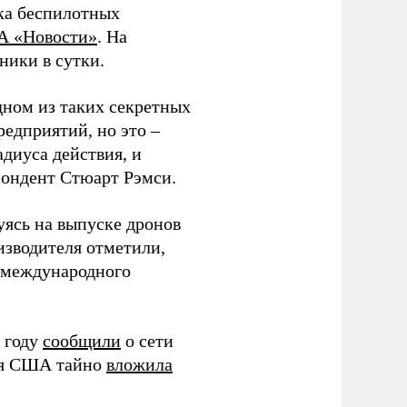
ка беспилотных
А «Новости»
. На
ники в сутки.
дном из таких секретных
редприятий, но это –
диуса действия, и
спондент Стюарт Рэмси.
уясь на выпуске дронов
изводителя отметили,
в международного
 году
сообщили
о сети
ия США тайно
вложила