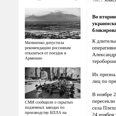
Tекст:
Алекс
Во вторн
украинск
блокирова
К длитель
Матвиенко допустила
рекомендацию россиянам
оперативн
отказаться от поездок в
Александр
Армению
тероборон
Их призна
лиц по пр
В ноябре 
пересекли
СМИ сообщили о скрытых
подземных заводах по
села Плех
производству БПЛА на
24 ноября 