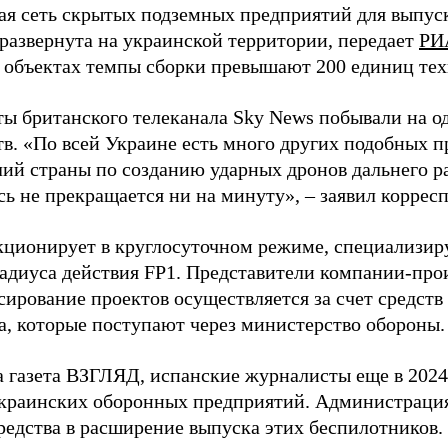
я сеть скрытых подземных предприятий для выпус
 развернута на украинской территории, передает
РИ
 объектах темпы сборки превышают 200 единиц тех
ы британского телеканала Sky News побывали на о
в. «По всей Украине есть много других подобных п
лий страны по созданию ударных дронов дальнего ра
сь не прекращается ни на минуту», – заявил корре
кционирует в круглосуточном режиме, специализир
радиуса действия FP1. Представители компании-про
сирование проектов осуществляется за счет средст
а, которые поступают через министерство обороны.
а газета ВЗГЛЯД, испанские журналисты еще в 2024
краинских оборонных предприятий. Администрац
редства в расширение выпуска этих беспилотников.