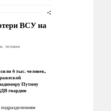
отери ВСУ на
с. человек
или 6 тыс. человек,
вражеской
Владимиру Путину
ВДВ гвардии
н подразделениям