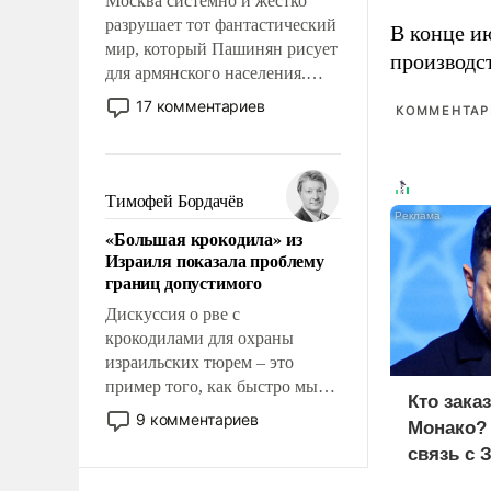
Москва системно и жестко
разрушает тот фантастический
В конце и
мир, который Пашинян рисует
производс
для армянского населения.
Мир, где политические
17 комментариев
КОММЕНТАРИ
прожекты будут безусловно
оплачиваться за счет
российских
налогоплательщиков и где
Тимофей Бордачёв
Еревану за свои поступки не
«Большая крокодила» из
нужно отвечать.
Израиля показала проблему
границ допустимого
Дискуссия о рве с
крокодилами для охраны
израильских тюрем – это
пример того, как быстро мы
Кто зака
двигаемся по пути
9 комментариев
Монако?
революционных изменений.
связь с 
То, что несколько лет назад
было образом для