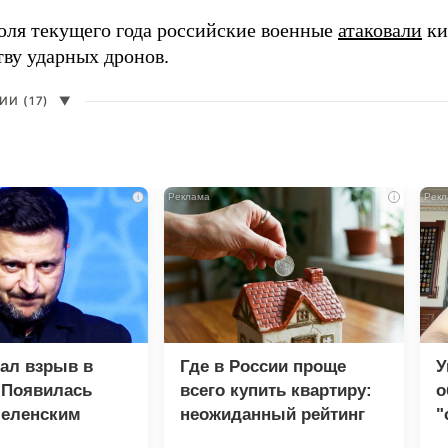
юля текущего года российские военные
атаковали
ки
тву ударных дронов.
И (17)
▼
i
i
зал взрыв в
Где в России проще
У
 Появилась
всего купить квартиру:
о
Зеленским
неожиданный рейтинг
"
с