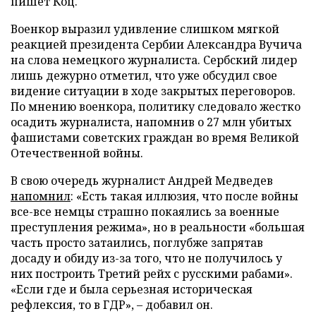
пишет Коц.
Военкор выразил удивление слишком мягкой
реакцией президента Сербии Александра Вучича
на слова немецкого журналиста. Сербский лидер
лишь дежурно отметил, что уже обсудил свое
видение ситуации в ходе закрытых переговоров.
По мнению военкора, политику следовало жестко
осадить журналиста, напомнив о 27 млн убитых
фашистами советских граждан во время Великой
Отечественной войны.
В свою очередь журналист Андрей Медведев
напомнил
: «Есть такая иллюзия, что после войны
все-все немцы страшно покаялись за военные
преступления режима», но в реальности «большая
часть просто затаились, поглубже запрятав
досаду и обиду из-за того, что не получилось у
них построить Третий рейх с русскими рабами».
«Если где и была серьезная историческая
рефлексия, то в ГДР», – добавил он.