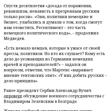
Спустя десятилетия «досада от поражения,
реваншизм, ненависть к презренным русским
только росли». «Они, политики немецкие и
бизнес, улыбались и думали о том, когда смогут
нам отомстить. Ресентимент – это часть
немецкого политического кода», – продолжил
Медведев.
«Есть немало немцев, которые в ужасе от своей
прессы, политиков. Но кто их слушает? Кому есть
дело до уезжающих из Германии немецких
врачей и преподавателей?» – задался он
вопросом, отметив, что Мартенс «выражает
мнение тевтонских элит»: «У них добить русских –
дело принципа».
Ранее президент Сербии Александр Вучич
опроверг
обсуждение военного сотрудничества с
Владимиром Зеленским в Белграде.
Жители сербской столицы
устроили
акцию