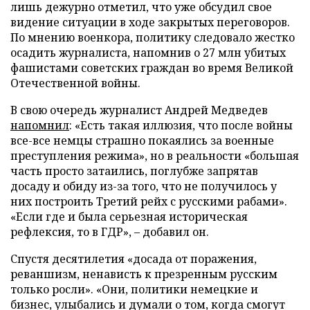
лишь дежурно отметил, что уже обсудил свое
видение ситуации в ходе закрытых переговоров.
По мнению военкора, политику следовало жестко
осадить журналиста, напомнив о 27 млн убитых
фашистами советских граждан во время Великой
Отечественной войны.
В свою очередь журналист Андрей Медведев
напомнил
: «Есть такая иллюзия, что после войны
все-все немцы страшно покаялись за военные
преступления режима», но в реальности «большая
часть просто затаились, поглубже запрятав
досаду и обиду из-за того, что не получилось у
них построить Третий рейх с русскими рабами».
«Если где и была серьезная историческая
рефлексия, то в ГДР», – добавил он.
Спустя десятилетия «досада от поражения,
реваншизм, ненависть к презренным русским
только росли». «Они, политики немецкие и
бизнес, улыбались и думали о том, когда смогут