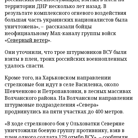
территории ДНР несколько лет назад. В
результате комплексного огневого воздействия
большая часть украинских националистов была
уничтожена», – рассказали бойцы
неофициальному Max-каналу группы войск
«
Северный ветер
».
Они уточнили, что трое штурмовиков ВСУ были
взяты в плен, троих российских военнопленных
удалось спасти.
Кроме того, на Харьковском направлении
стрелковые бои идут в селе Василевка, около
Шевченково и Петропавловки, в лесных массивах
Волчанского района. На Волчанском направлении
штурмовые подразделения «Севера»
продвинулись на пяти участках до 400 метров.
«В ходе стрелкового боя у Ольховатки Северяне
уничтожили боевую группу противнику, взяв в
плен одного солдата 129 отмбр ВСУ», – сообщили